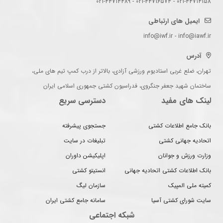
021-44714158 - 021-44716574 - 021-44714489
ایمیل های ارتباطی
info@iwf.ir - info@iawf.ir
آدرس
تهران، ضلع غربی استادیوم ورزشی آزادی، بالاتر از درب کمپ تیم های ملی،
ساختمان شهید جعفر جنگروی، فدراسیون کشتی جمهوری اسلامی ایران
لینک های مفید
دسترسی سریع
بانک جامع اطلاعات کشتی
جستجوی پیشرفته
اتحادیه جهانی کشتی
تبلیغات در سایت
وزارت ورزش و جوانان
اپلیکیشن داوران
بانک اطلاعات کشتی اتحادیه جهانی
انستیتو کشتی
کمیته ملی المپیک
سازمان لیگ
سایت شورای کشتی آسیا
سامانه جامع کشتی ایران
شبکه اجتماعی