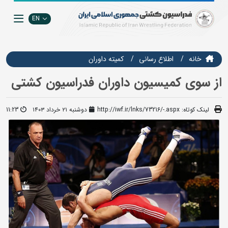
EN
خانه
اطلاع رسانی
کمیته داوران
از سوی کمیسیون داوران فدراسیون کشتی
لینک کوتاه:
http://iwf.ir/lnks/73216/-.aspx
دوشنبه ۲۱ خرداد ۱۴۰۳
11:23