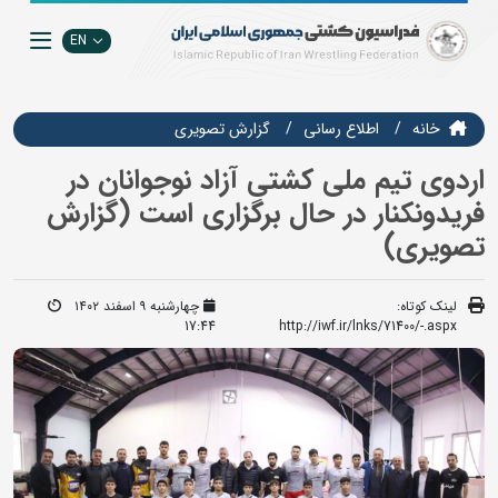
EN
خانه
اطلاع رسانی
گزارش تصويري
اردوی تیم ملی کشتی آزاد نوجوانان در
فریدونکنار در حال برگزاری است (گزارش
تصویری)
لینک کوتاه:
چهارشنبه ۹ اسفند ۱۴۰۲
17:44
http://iwf.ir/lnks/71400/-.aspx