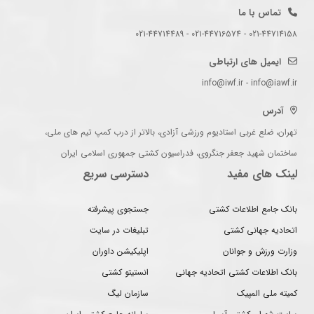
تماس با ما
021-44714158 - 021-44716574 - 021-44714489
ایمیل های ارتباطی
info@iwf.ir - info@iawf.ir
آدرس
تهران، ضلع غربی استادیوم ورزشی آزادی، بالاتر از درب کمپ تیم های ملی،
ساختمان شهید جعفر جنگروی، فدراسیون کشتی جمهوری اسلامی ایران
لینک های مفید
دسترسی سریع
بانک جامع اطلاعات کشتی
جستجوی پیشرفته
اتحادیه جهانی کشتی
تبلیغات در سایت
وزارت ورزش و جوانان
اپلیکیشن داوران
بانک اطلاعات کشتی اتحادیه جهانی
انستیتو کشتی
کمیته ملی المپیک
سازمان لیگ