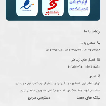
ارتباط با ما
تماس با ما
021-44714158 - 021-44716574 - 021-44714489
ایمیل های ارتباطی
info@iwf.ir - info@iawf.ir
آدرس
تهران، ضلع غربی استادیوم ورزشی آزادی، بالاتر از درب کمپ تیم های ملی،
ساختمان شهید جعفر جنگروی، فدراسیون کشتی جمهوری اسلامی ایران
لینک های مفید
دسترسی سریع