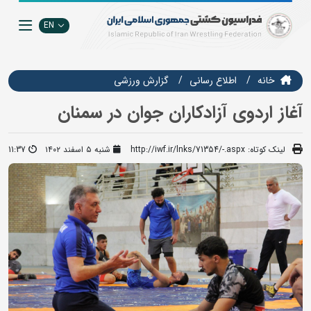
EN
خانه
اطلاع رسانی
گزارش ورزشی
آغاز اردوی آزادکاران جوان در سمنان
لینک کوتاه:
http://iwf.ir/lnks/71354/-.aspx
شنبه ۵ اسفند ۱۴۰۲
11:37