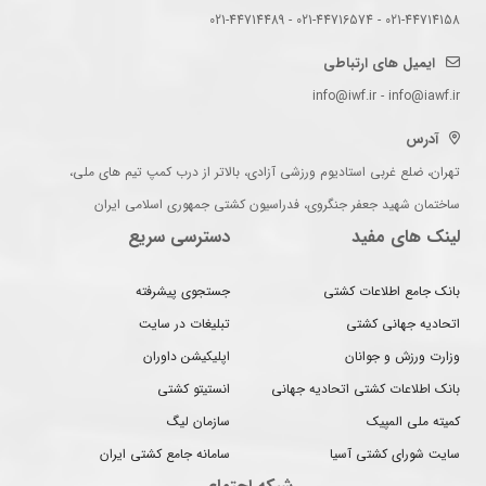
021-44714158 - 021-44716574 - 021-44714489
ایمیل های ارتباطی
info@iwf.ir - info@iawf.ir
آدرس
تهران، ضلع غربی استادیوم ورزشی آزادی، بالاتر از درب کمپ تیم های ملی،
ساختمان شهید جعفر جنگروی، فدراسیون کشتی جمهوری اسلامی ایران
لینک های مفید
دسترسی سریع
بانک جامع اطلاعات کشتی
جستجوی پیشرفته
اتحادیه جهانی کشتی
تبلیغات در سایت
وزارت ورزش و جوانان
اپلیکیشن داوران
بانک اطلاعات کشتی اتحادیه جهانی
انستیتو کشتی
کمیته ملی المپیک
سازمان لیگ
سایت شورای کشتی آسیا
سامانه جامع کشتی ایران