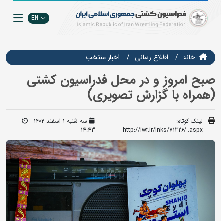
EN
خانه
اطلاع رسانی
اخبار منتخب
صبح امروز و در محل فدراسیون کشتی
(همراه با گزارش تصویری)
لینک کوتاه:
سه شنبه ۱ اسفند ۱۴۰۲
14:43
http://iwf.ir/lnks/71326/-.aspx