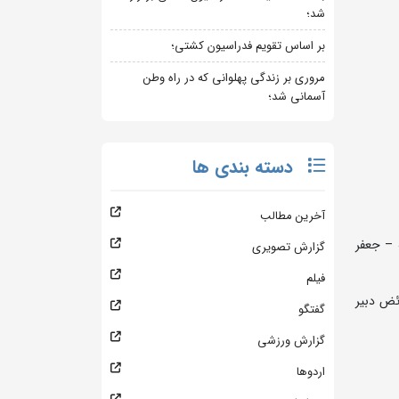
شد؛
بر اساس تقویم فدراسیون کشتی؛
مروری بر زندگی پهلوانی که در راه وطن
آسمانی شد؛
دسته بندی ها
آخرین مطالب
 – جعفر
گزارش تصویری
فیلم
ستان سمنان – ساعت پذیرش 14 روز 2 اسفندماه 09127313830 آقای فائض دبیر
گفتگو
گزارش ورزشی
اردوها