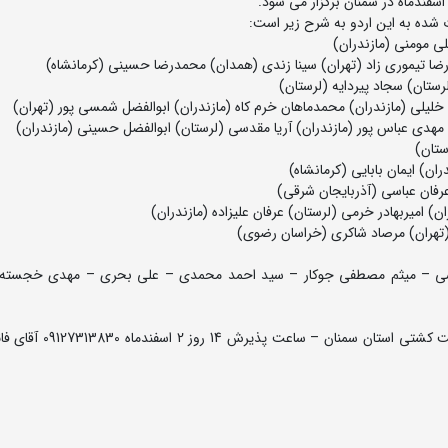
شده به این اردو به شرح زیر است:
داشی – میثم مصطفی جوکار – سید احمد محمدی – علی بحری – مهدی خجسته
سمنان، میدان امام رضا (ع)، جنب بانک کشاورزی، دفتر هیئت کشتی ا