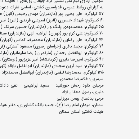
سومین اردوی تیم ملی کشتی آزاد جوانان روزهای 2 لغایت 12 اسفندماه در سمنان برگزار می شود.
به گزارش روابط عمومی فدراسیون کشتی، اسامی نفرات دعوت 
57 کیلوگرم: علی یحیی پور (مازندران) مهدی رحیمی (البرز) علی مومنی (مازندران)
61 کیلوگرم: شهداد خسروی (البرز) امیرعلی فریدی (البرز) امیررضا تیموری زاد (تهران) سینا زندی (همدان) محمدرضا حسینی (کرمانشاه)
65 کیلوگرم: محمدمهدی پلنگ وار (مازندران) حسین سرلک (لرستان) سجاد پیردایه (لرستان)
70 کیلوگرم: علی کرم پور (تهران) ابراهیم الهی (مازندران) سینا خلیلی (مازندران) محمدماهان خرم کاه (مازندران) ابوالفضل شمسی پور (تهران)
74 کیلوگرم: علی رضایی (مازندران) محمدرضا کماسی (تهران) مهدی عباس پور (مازندران) آریا مقدسی (لرستان) ابوالفضل حسینی (مازندران)
79 کیلوگرم: مجید باقری (خراسان رضوی) مسعود آسترکی (لرستان)
86 کیلوگرم: ابوالفضل رحمانی (مازندران) رضا سلیمانیان (مازندران) ایمان بابایی (کرمانشاه)
92 کیلوگرم: امیررضا دلیری (کرمانشاه) امیر عزیزپور (لرستان) عرفان عباسی (آذربایجان شرقی)
97 کیلوگرم: سید آرین سجادی (مازندران) ابوالفضل بابالو (تهران) امیربهادر خرمی (لرستان) عرفان علیزاده (مازندران)
125 کیلوگرم: محمدرضا لطفی (مازندران) ابوالفضل محمدنژاد (تهران) مرصاد شاکری (خراسان رضوی)
سرمربی: غلامرضا محمدی
مربیان: داود رخش خورشید – سعید ابراهیمی – تقی دا
دلیری، رسول دهقان نژاد
مربی بدنساز: بهمن میرزایی
هیئت کشتی استان سمنان