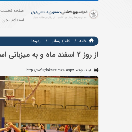
صفحه نخست
استعلام مجوز
خانه
اطلاع رسانی
اردوها
از روز 2 اسفند ماه و به میزبانی استان سمنان
لینک کوتاه:
http://iwf.ir/lnks/71317/-.aspx