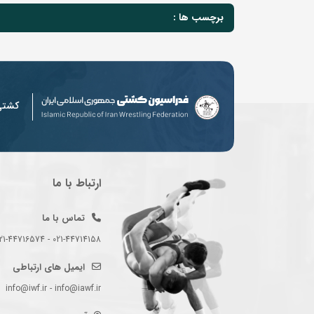
برچسب ها :
کشت
ارتباط با ما
تماس با ما
021-44714158 - 021-44716574 - 021-44714489
ایمیل های ارتباطی
info@iwf.ir - info@iawf.ir