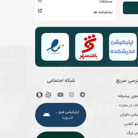
مسابقات
بخشنامه ها
رسی سریع
شبکه اجتماعی
وی پیشرفته
غات در سایت
اپلیکیشن فیتو ـ
یشن داوران
اندروید
یتو کشتی
ان لیگ