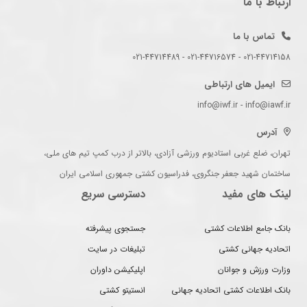
ارتباط با ما
تماس با ما
021-44714158 - 021-44716574 - 021-44714489
ایمیل های ارتباطی
info@iwf.ir - info@iawf.ir
آدرس
تهران، ضلع غربی استادیوم ورزشی آزادی، بالاتر از درب کمپ تیم های ملی،
ساختمان شهید جعفر جنگروی، فدراسیون کشتی جمهوری اسلامی ایران
لینک های مفید
دسترسی سریع
بانک جامع اطلاعات کشتی
جستجوی پیشرفته
اتحادیه جهانی کشتی
تبلیغات در سایت
وزارت ورزش و جوانان
اپلیکیشن داوران
بانک اطلاعات کشتی اتحادیه جهانی
انستیتو کشتی