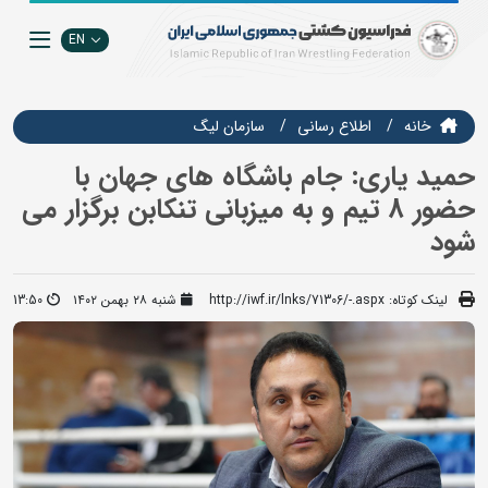
EN
خانه
اطلاع رسانی
سازمان ليگ
حمید یاری: جام باشگاه های جهان با
حضور 8 تیم و به میزبانی تنکابن برگزار می
شود
لینک کوتاه:
http://iwf.ir/lnks/71306/-.aspx
شنبه ۲۸ بهمن ۱۴۰۲
13:50