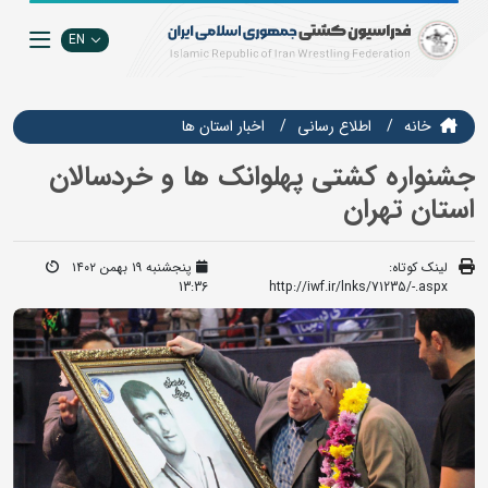
EN
خانه
اطلاع رسانی
اخبار استان ها
جشنواره کشتی پهلوانک ها و خردسالان
استان تهران
لینک کوتاه:
پنجشنبه ۱۹ بهمن ۱۴۰۲
13:36
http://iwf.ir/lnks/71235/-.aspx