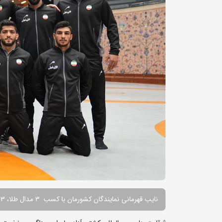
نایب قهرمانی نمایندگان کشورمان با کسب 3 مدال طلا، 3 مدال نقره و 2 مدال برنز