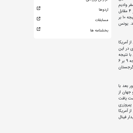
یجه 11 بر صفر توبیاس پورتمانین از سوئیس را شکست داد. وی در دور بعد با نتیجه 8 بر صفر وادیم
اردوها
کوریلنکو از اوکراین را از پیش رو برداشت. نمایندگان کشورمان در مرحله یک چهارم نهایی به مصاف هم رفتند که حسین ابوذری با نتیجه 4 بر 4 مقابل
یونس امامی به پیروزی رسید و راهی مرحله نیمه نهایی شد. ابوذری در این مرحله مقابل جبرئیل گادجیف قهرمان جوانان جهان از آذربایجان با نتیجه 10 بر
مسابقات
ال نقره رسید. یونس
بخشنامه ها
ر دیدار نخست با نتیجه 7 بر 3 جوزف لاورنس از آمریکا
خودی در این
ن با نتیجه
6 بر صفر به پیروزی رسید و به مدال طلا دست یافت. شیخ اعظمی دیگر نماینده کشورمان که مقابل نخودی مغلوب شده بود، در دور دوم با نتیجه 9 بر 6
غلوب آوتاندیل کنتچادزه از گرجستان
کرد. وی در دور بعد با
 جهان از
ز ترکیه به برتری دست یافت
ران از لهستان به پیروزری
 با نتیجه 8 بر 7 از سد ایساک ترامبل از آمریکا
 در دیدار فینال