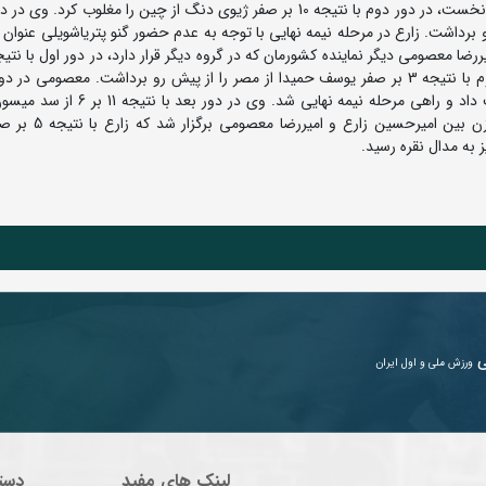
در وزن 125 کیلوگرم امیرحسین زارع پس از استراحت در دور نخست، در دور دوم با نتیجه 10 بر صفر ژیوی دنگ از چین را مغلوب ک
پیش رو برداشت. زارع در مرحله نیمه نهایی با توجه به عدم حضور گنو پتریاشویلی عنوان 
گیوی ماتچراشویلی از گرجستان را مغلوب کرد. وی در دور دوم با نتیجه 3 بر صفر یوسف حمیدا از مصر را از پیش رو برداشت. معصوم
نتیجه 8 بر 4 گئورگی مشویلدیشویلی از آذربایجان را شکست داد و راهی مرحله نیمه نهای
دارنده مدال برنز جهان از آمریکا گذشت. دیدار فینال این
ه مدال نقره رسید.
ی
ورزش ملی و اول ایران
لینک های مفید
دست