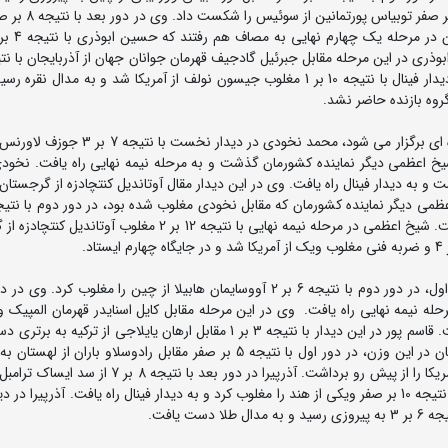
ابوذری دیگر نماینده کشورمان نیز در دور نخست با نت
3 به برتری دست یافت و راهی دیدار فینال شد. ابوذری در دیدار فینال با نتیجه 10 بر 1 مغلوب جیسون نولف از آمریکا شد و به مد
روه بازنده حاضر نشد.
در وزن 79 کیلوگرم که با حضور 6 کشتی گیر و به صورت دوره ای برگزار می شود، محمد نخودی د
ور بعد با نتیجه 4 بر 1 از سد عبداله شیخ اعظمی دیگر نماینده کشورمان گذشت و به مرحله نیمه نهایی راه یافت. ن
از پیش رو برداشت و به دیدار فینال راه یافت. وی در این دیدار مقال آوتاندیل کنتچادزه از گرجستا
از سد لاورنس از آمریکا گذشت و به مرحله نیمه نهایی راه یافت. شیخ اعظمی در مرحله نیمه نهایی با نتیجه 12 بر 2 م
در وزن 97 کیلوگرم کامران قاسم پور پس از استراحت در دور اول، در دور دوم با نتیجه 6 بر 2 آووسایمان هابیلا از چین را مغلوب 
و به مرحله نیمه نهایی راه یافت. وی در این مرحله مقابل کایل اسنایدر قهرمان المپیک و
آمریکا با نتیجه 4 بر صفر مغلوب شد و به دیدار رده بندی رفت. قاسم پور در این دیدار با نتیجه 3 بر 1 مقابل ارهان یایلاجی ا
و صاحب مدال برنز شد. امیرعلی آذرپیرا دیگر نماینده کشورمان در این وزن، در دور اول با نتیجه 5 بر صفر مقابل رادوسلاو با
رسید. وی در دور دوم با نتیجه 10 بر صفر مایکل ماچیاولو از آمریکا را از پیش رو برداشت. آذرپیرا در دور بعد
گذشت و به مرحله نیمه نهایی راه یافت. وی در این مرحله با نتیجه 10 بر صفر ویکی از هند را مغلوب کرد و به دیدار فینال راه یافت. آذرپیرا
ت یافت.