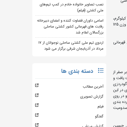
دی ماه در کشور کرواسی
نصب تصاویر خانواده خادم در کمپ تیم‌های
ملی کشتی (فیلم)
ه گزارش روابط عمومی فدراسیون کشتی، در پایان این مسابقات تیم ایران توسط محمد نخودی در وزن 79 کیلوگرم، امیرعلی آذرپیرا در وزن 97 کیلوگرم،
اسامی داوران قضاوت کننده و اعضای دبیرخانه
امیرحسین زارع در وزن 125 کیلوگرم به مدال طلا، رحمان عموزاد در وزن 65 کیلوگرم، حسین ابوذری در وزن 74 کیلوگرم، امیرررضا معصومی در وزن 125
رقابت های قهرمانی کشور کشتی ساحلی
بزرگسالان اعلام شد
که در هر 10 وزن نماینده داشت، با 159 امتیاز بعنوان قهرمانی
اردوی تیم ملی کشتی ساحلی نوجوانان از 17
مرداد در آذربایجان شرقی برگزار می شود
دسته بندی ها
وگرم رحمان عموزاد در دور نخست با نتیجه 12 بر 4 و سه اخطاره عبداله توپراک از ترکیه را مغلوب کرد. وی در دور بعد با نتیجه 10 بر صفر از
 یافت و
ه در گروه عموزاد حضور دارد،‌ در دور اول با با نتیجه 10 بر صفر گودردزی
آخرین مطالب
 شد. وی در این
رو در روی
گزارش تصویری
یدار رده بندی
فیلم
به مصدومیت
گفتگو
 پیروزی رسید. حسین
گزارش ورزشی