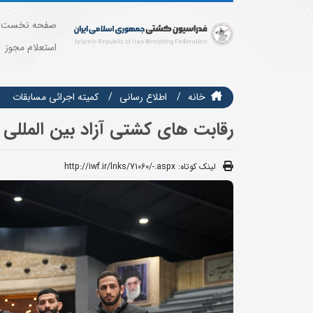
صفحه نخست
استعلام مجوز
خانه
اطلاع رسانی
كميته اجرائي مسابقات
رقابت های کشتی آزاد بین المللی
لینک کوتاه:
http://iwf.ir/lnks/71060/-.aspx