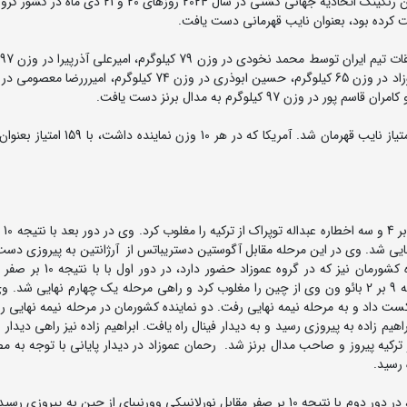
ثرقابت های بین المللی کشتی آزاد جام اوپن زاگرب و نخستین رنکینگ اتحادیه جهانی کشتی در سال 2024 روزهای 20 و 21 
ب
تیم ایران که در 6 وزن این مسابقات شرکت کرده بود با 115 امتیاز نایب قهرمان شد. آمریکا 
در وزن 65 کیل
یی شد. وی در این مرحله مقابل آگوستین دستریباتس از آرژانتین به پیروزی دست
راهی مرحله نیمه نهایی شد. عباس ابراهیم زاده دیگر نماینده کشورمان نیز ک
ژبیاشویلی از گرجستان را مغلوب کرد. وی در دور دوم با نتیجه 9 بر 2 بائو ون وی از چین را مغلوب کرد و راهی مرحله یک چهارم نهایی
ز لهستان را شکست داد و به مرحله نیمه نهایی رفت. دو نماینده کشورمان در مرحله نیمه نهایی 
فتند که رحمان عموزاد با نتیجه 12 بر 4 مقابل ابراهیم زاده به پیروزی رسید و به دیدار فینال راه یافت. ابراهیم زاده نیز راهی د
 مقابل عبداله توپراک از ترکیه پیروز و صاحب مدال برنز شد. رحمان عموزاد در دیدار پایانی با توجه 
 رسید.
در وزن 74 کیلوگرم یونس امامی پس از استراحت در دور اول، در دور دوم با نتیجه 10 بر صفر مقابل نورلانبیکی وورنیبای از چین به