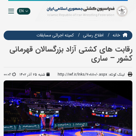
EN
خانه
اطلاع رسانی
كميته اجرائي مسابقات
رقابت های کشتی آزاد بزرگسالان قهرمانی
کشور – ساری
لینک کوتاه:
http://iwf.ir/lnks/70880/-.aspx
شنبه ۲۵ آذر ۱۴۰۲
00:02