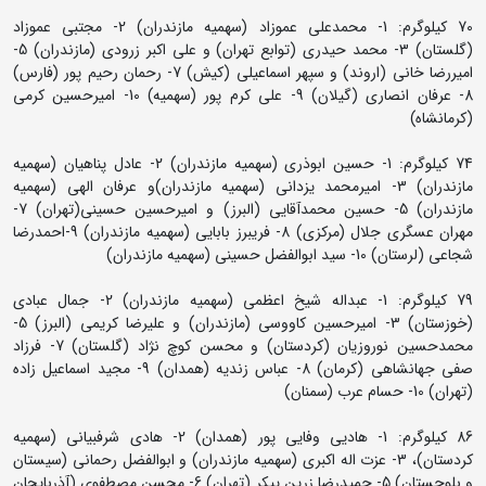
70 کیلوگرم: 1- محمدعلی عموزاد (سهمیه مازندران) 2- مجتبی عموزاد
(گلستان) 3- محمد حیدری (توابع تهران) و علی اکبر زرودی (مازندران) 5-
امیررضا خانی (اروند) و سپهر اسماعیلی (کیش) 7- رحمان رحیم پور (فارس)
8- عرفان انصاری (گیلان) 9- علی کرم پور (سهمیه) 10- امیرحسین کرمی
(کرمانشاه)
74 کیلوگرم: 1- حسین ابوذری (سهمیه مازندران) 2- عادل پناهیان (سهمیه
مازندران) 3- امیرمحمد یزدانی (سهمیه مازندران)و عرفان الهی (سهمیه
مازندران) 5- حسین محمدآقایی (البرز) و امیرحسین حسینی(تهران) 7-
مهران عسگری جلال (مرکزی) 8- فریبرز بابایی (سهمیه مازندران) 9-احمدرضا
شجاعی (لرستان) 10- سید ابوالفضل حسینی (سهمیه مازندران)
79 کیلوگرم: 1- عبداله شیخ اعظمی (سهمیه مازندران) 2- جمال عبادی
(خوزستان) 3- امیرحسین کاووسی (مازندران) و علیرضا کریمی (البرز) 5-
محمدحسین نوروزیان (کردستان) و محسن کوچ نژاد (گلستان) 7- فرزاد
صفی جهانشاهی (کرمان) 8- عباس زندیه (همدان) 9- مجید اسماعیل زاده
(تهران) 10- حسام عرب (سمنان)
86 کیلوگرم: 1- هادیی وفایی پور (همدان) 2- هادی شرفبیانی (سهمیه
کردستان)، 3- عزت اله اکبری (سهمیه مازندران) و ابوالفضل رحمانی (سیستان
و بلوچستان) 5- حمیدرضا زرین پیکر (تهران) 6- محسن مصطفوی (آذربایجان