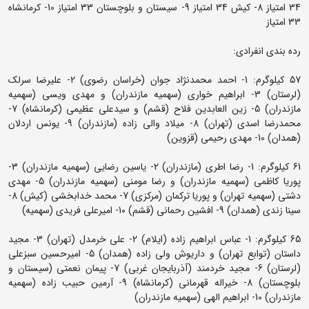
34 امتیاز 8- کیش 34 امتیاز 9- سیستان و بلوچستان 33 امتیاز 10- کرمانشاه
33 امتیاز
رده بندی انفرادی:
57 کیلوگرم: 1- احمد محمدنژاد جوان (خراسان رضوی) 2- علیرضا سرلک
(لرستان) 3- ابراهیم خواری (سهمیه مازندران) و مهدی ویسی (سهمیه
مازندران) 5- زین العابدین فلاح (قشم) و سیدعلی عظیمی (کرمانشاه) 7-
محمدرضا اسدی (تهران) 8- میلاد والی زاده (مازندران) 9- یونس اردلان
(همدان) 10- مهدی رحیمی (قزوین)
61 کیلوگرم: 1- رضا اطری (مازندران) 2- یاسین رضایی (سهمیه مازندران) 3-
پوریا کاظمی (سهمیه مازندران) و رضا مومنی (سهمیه مازندران) 5- مهدی
دشتی (سهمیه تهران) و پوریا ترکمان (مرکزی) 7- محمد خدابخشی (کیش) 8-
سینا زندی (همدان) 9- افشین رحمانی (قشم) 10- امیرعلی فریدی (سهمیه)
65 کیلوگرم: 1- عباس ابراهیم زاده (ایلام) 2- علی خرمدل (تهران) 3- مجید
داستان (توابع تهران) و داریوش ولی زاده (همدان) 5- امیرحسین سبزعلی
(لرستان) 6- مجید خردمند (آذربایجان غربی) 7- پیمان نعمتی (سیستان و
بلوچستان) 8- خیراله قهرمانی (کرمانشاه) 9- آرمین حبیب زاده (سهمیه
مازندران) 10- ابراهیم الهی (سهمیه مازندران)