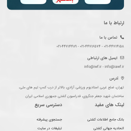
ارتباط با ما
تماس با ما
021-44714158 - 021-44716574 - 021-44714489
ایمیل های ارتباطی
info@iwf.ir - info@iawf.ir
آدرس
تهران، ضلع غربی استادیوم ورزشی آزادی، بالاتر از درب کمپ تیم های ملی،
ساختمان شهید جعفر جنگروی، فدراسیون کشتی جمهوری اسلامی ایران
لینک های مفید
دسترسی سریع
بانک جامع اطلاعات کشتی
جستجوی پیشرفته
اتحادیه جهانی کشتی
تبلیغات در سایت