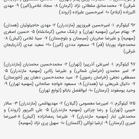
شرقی) 7- محمدصادق سلطانی نژاد (کرمان) 8- سجاد غلامی(البرز) 9- مهدی
اکبرزاده (ایلام) 10- امیرحسین علیزاده (اروند)
92 کیلوگرم: 1- امیرحسین فیروزپور (مازندران) 2- مهدی حاجیلوئیان (همدان)
3- بهنام سرابی (سهمیه تهران) و ارشک محبی (کرمانشاه) 5- حسین اصغری
(سهمیه) و علیرضا صابریان (سیستان و بلوچستان) 7- سینا غلامی (کیش) 8-
محمدجواد پوربابا (قم) 9- مسعود مددی (البرز) 10= سعید عبدی (آذربایجان
شرقی)
97 کیلوگرم: 1- امیرعلی آذرپیرا (تهران) 2- محمدحسین محمدیان (مازندران)
3- امیر محمدی (خراسان شمالی) و علیرضا رکابی (سهمیه مازندران) 5-
مصطفی نجفی (خراسان رضوی) 6- سید محمدحسین دهبان پور (خوزستان)
7- دانیال شریعتی نیا (همدان) 8- مسعود خواجه صالحانی (سهمیه تهران) 9-
وحید یوسفوند (لرستان) 10- ابوالفضل بابالو (توابع تهران)
125 کیلوگرم: 1- امیررضا معصومی (گیلان) 2- مهدیهاشمی (مازندران) 3- سالار
حبیبی (تهران) و رضا چراغی (سهمیه مازندران) 5- علی اکبرپور (اروند) و
محمدعلی تبار (سهمیه مازندران) 7- علیرضا رمضانزاده (کیش) 8-امیررضا
امیری (لرستان) 9- ارشیا توکلی (گلستان) 10- سهیل پری نژاد (سهمیه)