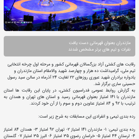
مازندران بعنوان قهرمانی دست یافت
نفرات و تیم های برتر مشخص شدند
رقابت های کشتی آزاد بزرگسالان قهرمانی کشور و مرحله اول چرخه انتخابی
تیم ملی، گرامیداشت ده هزار و چهارصد شهید والامقام استان مازندران و
یادواره برادران شهید عبوری روزهای 22 لغایت 24 آذرماه در سالن سید رسول
حسینی ساری برگزار شد.
به گزارش روابط عمومی فدراسیون کشتی، در پایان این رقابت ها استان
مازندران با 141 امتیاز بعنوان قهرمانی رسید و استان های تهران و همدان به
ترتیب با 92 و 84 امتیاز عناوین دوم و سوم را از آن خود کردند.
رده بندی تیمی و انفرادی این مسابقات به شرح زیر است:
رده بندی تیمی: 1- مازندران 141 امتیاز 2- تهران 92 امتیاز 3- همدان 84 امتیاز
4- لرستان 44 امتیاز 5- خراسان رضوی 35 امتیاز 6- البرز 35 امتیاز 7- گلستان