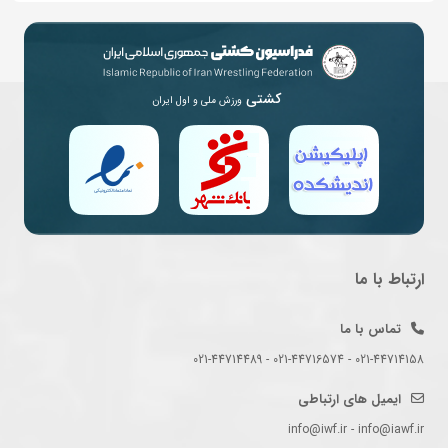
کشتی
ورزش ملی و اول ایران
ارتباط با ما
تماس با ما
021-44714158 - 021-44716574 - 021-44714489
ایمیل های ارتباطی
info@iwf.ir - info@iawf.ir