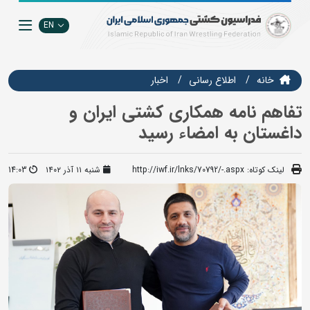
EN
خانه
اطلاع رسانی
اخبار
تفاهم نامه همکاری کشتی ایران و
داغستان به امضاء رسید
لینک کوتاه:
http://iwf.ir/lnks/70792/-.aspx
شنبه ۱۱ آذر ۱۴۰۲
14:03