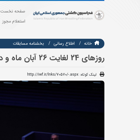
صفحه نخست
استعلام مجوز
خانه
اطلاع رسانی
بخشنامه مسابقات
روزهای 24 لغایت 26 آبان ماه و در شیراز
لینک کوتاه:
http://iwf.ir/lnks/70570/-.aspx