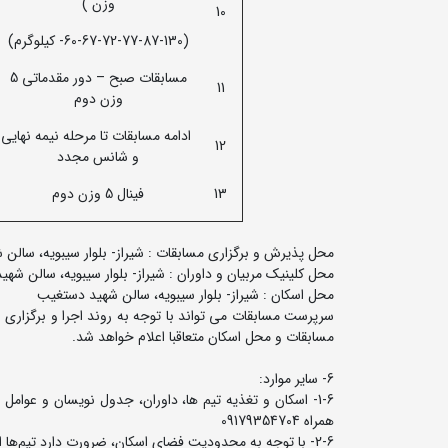
وزن )
10
(60-67-72-77-87-130- کیلوگرم)
مسابقات صبح – دور مقدماتی 5
11
وزن دوم
ادامه مسابقات تا مرحله نیمه نهایی
12
و شانس مجدد
13
فینال 5 وزن دوم
محل پذیرش و برگزاری مسابقات : شیراز- بلوار سیبویه، سالن
محل کلینیک مربیان و داوران : شیراز- بلوار سیبویه، سالن شه
محل اسکان : شیراز- بلوار سیبویه، سالن شهید دستغیب
سرپرست مسابقات می تواند با توجه به روند اجرا و برگزاری ر
مسابقات و محل اسکان متعاقبا اعلام خواهد شد.
6- سایر موارد:
1-6- اسکان و تغذیه تیم ها، داوران، جدول نویسان و عوام
همراه 09179354704
2-6- با توجه به محدودیت فضای اسکان، ضرورت دارد تیم‌ها از آوردن همراه جداَ خودداری نمایند.