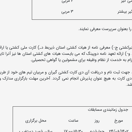
2 مربی
3 مربی
را بعنوان سرپرست معرفی نمایند.
رکشتی ج-) معرفی نامه از هیات کشتی استان ذیربط دـ) کارت ملی کشتی یا ارائ
-) ارائه تعهد نامه دوپینگ که می بایست هیات های کشتی استان ها نیز آنرا تایی
عزام به خدمت از نظام وظیفه برای مشمولین یا گواهی تحصیلی.
جهت ثبت نام و دریافت آی دی کارت کشتی گیران و مربیان تیم های خود از طریق
دی کارت به هیچ عنوان پذیرش انجام نمی گردد. آخرین مهلت بارگزاری مدارک و
جدول زمانبندی مسابقات
مورخ
روز
ساعت
محل برگزاری
24/08/1402
چهارشنبه
17:00-15:30
سالن شهید دستغیب