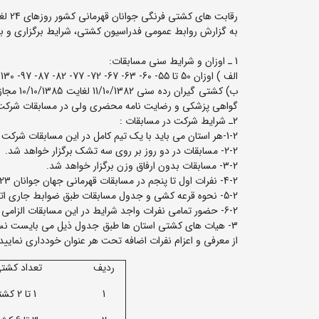
رقابت های کشتی فرنگی جوانان قهرمانی کشور روزهای 24 لغایت 26 آبان ماه در سالن شهید دستغیب شهر شیراز برگزار می شود.
به گزارش روابط عمومی فدراسیون کشتی، شرایط برگزاری و بر
1 ـ اوزان و شرایط سنی مسابقات:
الف ) اوزان 50 تا 55- 60- 63- 67- 72- 77- 82- 87- 97- 130- کیلوگرم.
گواهی پزشکی و رضایت نامه محضری ولی در مسابقات شرکت 
2ـ شرایط شرکت در مسابقات :
1-2-هر استان می باید با یک تیم کامل در این مسابقات شرکت کند. حضور تمامی نفرات واجد شرایط در این مسابقات الزامی است.
2-2- مسابقات در دو روز بر روی سه تشک برگزار خواهد شد.
3-2- مسابقات بدون ارفاق وزن برگزار خواهد شد.
4-2- نفرات اول تا پنجم در مسابقات قهرمانی جهان جوانان 2023 اردن در صورت دارا بودن شرایط سنی از حضور در این مسابقات معاف می باشند.
5-2- نحوه قرعه کشی و جدول مسابقات طبق ضوابط جاری اتحادیه جهانی کشتی خواهد بود.
6-2- حضور تمامی نفرات واجد شرایط در این مسابقات الزامی است. در صورت عدم شرکت از چرخه انتخابی تیم ملی حذف خواهند شد.
3- هیات های کشتی استان ها طبق جدول ذیل می بایست نسبت 
از معرفی و اعزام نفرات اضافه تحت هر عنوان خودداری نمایید
ردیف
تعداد کشتی
1
1 تا 2 کشتی گیر