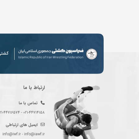
کشت
ارتباط با ما
تماس با ما
021-44714158 - 021-44716574 - 021-44714489
ایمیل های ارتباطی
info@iwf.ir - info@iawf.ir