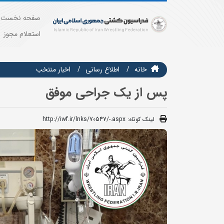
صفحه نخست
استعلام مجوز
خانه
اطلاع رسانی
اخبار منتخب
پس از یک جراحی موفق
لینک کوتاه:
http://iwf.ir/lnks/70547/-.aspx