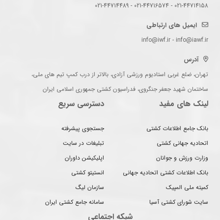
021-44714158 - 021-44716574 - 021-44714489
ایمیل های ارتباطی
info@iwf.ir - info@iawf.ir
آدرس
تهران، ضلع غربی استادیوم ورزشی آزادی، بالاتر از درب کمپ تیم های ملی،
ساختمان شهید جعفر جنگروی، فدراسیون کشتی جمهوری اسلامی ایران
لینک های مفید
دسترسی سریع
بانک جامع اطلاعات کشتی
جستجوی پیشرفته
اتحادیه جهانی کشتی
تبلیغات در سایت
وزارت ورزش و جوانان
اپلیکیشن داوران
بانک اطلاعات کشتی اتحادیه جهانی
انستیتو کشتی
کمیته ملی المپیک
سازمان لیگ
سایت شورای کشتی آسیا
سامانه جامع کشتی ایران
شبکه اجتماعی