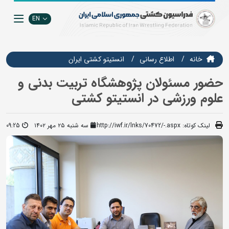
EN
خانه
اطلاع رسانی
انستيتو كشتي ايران
حضور مسئولان پژوهشگاه تربیت بدنی و
علوم ورزشی در انستیتو کشتی
لینک کوتاه:
http://iwf.ir/lnks/70472/-.aspx
سه شنبه ۲۵ مهر ۱۴۰۲
09:25