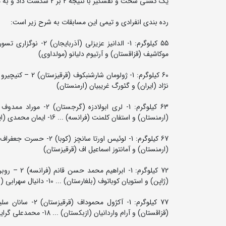
یک کشتی سخت و نفسگیر با نتیجه 2 بر 2 شکست داد و به مدال طلا دست یافت و سهمیه المپیک پاریس را نیز بدست آورد.
رده بندی انفرادی و تیمی این مسابقات به شرح زیر است:
موکاشیف (قزاقستان) و آرتیوم دلیانو (مولداوی)
نژاد (ایران) و گئورگ غریبیان (ارمنستان)
(ارمنستان) و استفان کلمنت (فرانسه) ... 16- ایمان محمدی (ایران)
(ارمنستان) و آمانتوز اسماعیل اف (قرقیزستان)
(ژاپن) و استویان کوباتوف (بلغارستان) ... 10- دانیال سهرابی (ایران)
(قزاقستان) و آرام واردانیان (ازبکستان) ... 18- محمدعلی گرایی (ایران)