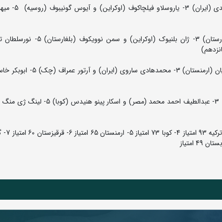
82 کیلوگرم: 1- رفیق حسین اف (آذربایجان) 2- علیرضا 
87 کیلوگرم: 1- علی جنگیز (ترکیه) 2- داوید لوسونزی (مجارستان) 3- ژان بلنیوک (اوکر
انزدهم)
97 کیلوگرم: 1- گابریل روسیلو کیندلان (کوبا) 2- آرتور الکسانیان (ارمنستان) 3- محم
130 کیلوگرم: 1- امین میرزازاده (ایران) 2- رضا کایالپ (ترکیه) 3- عبدالطیف احمد محمد (مصر) و
رده بندی تیمی: 1- آذربایجان 120