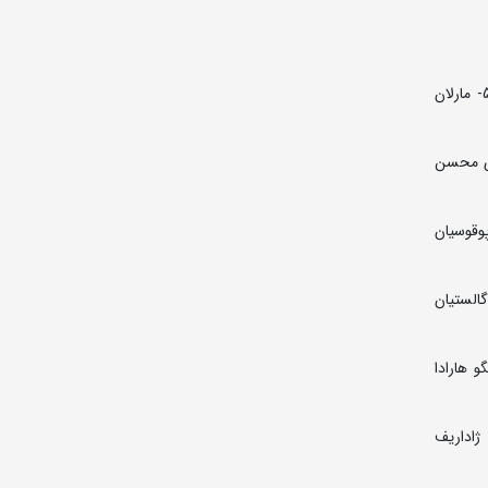
55 کیلوگرم: 1- الدانیز عزیزلی (آذربایجان) 2- نوگزاری تسورتسومیا (گرجستان) 3- پویا دادمرز (ایران) و جسوربک اورتیبکوف (ازبکستان) 5- مارلان
یتا (ژاپن) 3- اسلام جان بهرام اف (ازبکستان) و لی گیو کائو (چین) 5- مهدی محسن
ورگی تیبیلوف (صربستان) و انس باشار (ترکیه) 5- هراچیا پوقوسیان
رضا گرایی (ایران) و مته نمس (صربستان) و 5- اسلوایک گالستیان
 روبرت فریتش (لهستان) 3- علی ارسلان (صربستان) و سلجوق جان (ترکیه) 5- شینگو هارادا
ف (آذربایجان) 3- مالخاز آمویان (ارمستان) و نائو کوزاکا (ژاپن) 5- دمیو ژاداریف