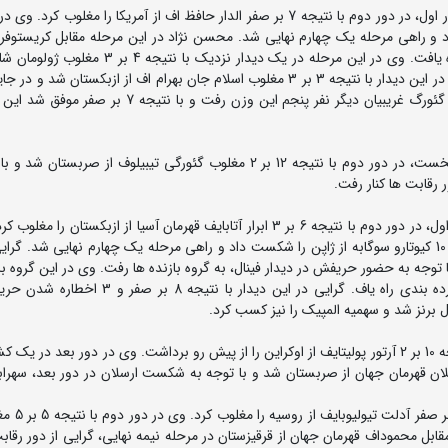
در وزن 60 کیلوگرم مهدی محسن نژاد پس از استراحت در دور اول، در دور دوم با نتیجه 7 بر صفر الدار حافظ اف از آمریکا را مغلو
 شکست داد و راهی مرحله یک چهارم نهایی شد. محسن نژاد در این مرحله مقابل کریستوفر ک
آلمان با نتیجه 7 بر صفر پیروز شد و به مرحله نیمه نهایی راه یافت. وی در این مرحله در یک دیدار ن
قهرمان جهان از قرقیزستان شد و به دیدار رده بندی رفت. وی در این دیدار با نتیجه 3 بر 3 مغلوب اسلام جان بهرام اف از ازبکستان
ایستاد. نماینده کشورمان برای کسب مدال المپیک به مصاف گئورگ غریبیان دیگر نفر پنجم این وزن رفت و ب
در وزن 63 کیلوگرم ایمان محمدی پس از استراحت در دور نخست، در دور دوم با نتیجه 12 بر 2 مغلوب گئورگی تیبیلوف از صر
رقابت ها کنار رفت.
در وزن 67 کیلوگرم محمدرضا گرایی پس از استراحت در دور اول، در دور دوم با نتیجه 6 بر 3 ابرار آتابایف قهرمان آسیا از ازبکستا
مرحله یک هشتم نهایی شد. وی در این مرحله با نتیجه 11 بر 10 کیوتارو سوگابه از ژاپن را شکست داد و راهی مرحله یک چهارم نهایی شد.
بر 5 از سد کریستین وانزا از مجارستان گذشت و به دیدار رده بندی راه یاف. گرایی در این دیدار 
 برنز شد و سهمیه المپیک را نیز کسب کرد.
در وزن 72 کیلوگرم سید دانیال سهرابی در دور نخست با نتیجه 10 بر 2 آرتور پولیتایف از اوکراین را از پیش رو برداشت. وی در دور بعد د
وب علی ارسلان قهرمان جهان از صربستان شد و با توجه به شکست ارسلان در دور بعد، سهراب
در وزن 77 کیلوگرم محمدعلی گرایی د
ابل محموداف قهرمان جهان از قرقیزستان در مرحله نیمه نهایی، گرایی از دور رقابت