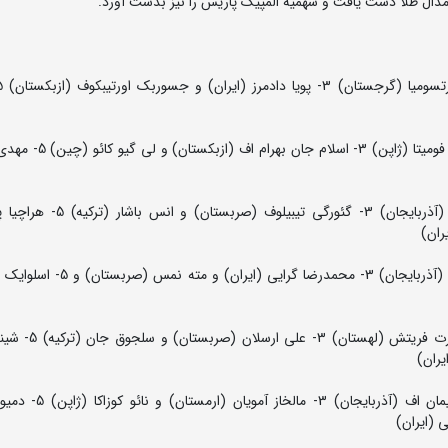
60 کیلوگرم: 1- ژولومان شارشنبکوف (قرقیزستان) 2 – کنیچیرو فوم
63 کیلوگرم: 1- لری ابولادزه (گرجستان) 2- موراد ممدوف (آذربایجان) 3- گئ
67 کیلوگرم: 1- لوئیس اورتا سانچز (کوبا) 2- حسرت جعفراف (آذربایجان) 3- محمد
72 کیلوگرم: 1- ابراهیم محمد حسن قانم (فرانسه) 2 –
77 کیلوگرم: 1- آکژول محموداف (قرقیزستان) 2- سانان سلیمان ا