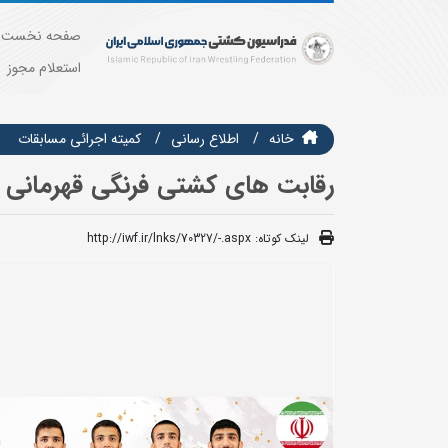
صفحه نخست
استعلام مجوز
خانه
اطلاع رسانی
كميته اجرائي مسابقات
رقابت های کشتی فرنگی قهرمانی 
لینک کوتاه:
http://iwf.ir/lnks/70327/-.aspx