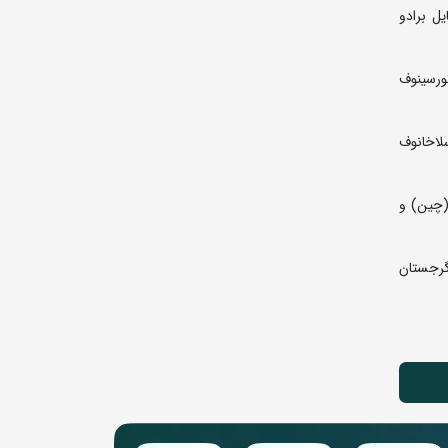
مهمدی (ایران) 3- یاروسلاو فیلچاکوف (اوکراین) و آیوس گونیبوف (روسیه) 5- میهایل برادو
این) و سمن نوویکوف (بلغارستان) 5- نورسلطان تورسینوف
دهادی ساروی (ایران) و آرتور عمراف (چک) 5- ابوبکر خاسلاخانوف
 اسکار پینو هنیدس (کوبا) 5- لینگ ژی منگ (چین) و
 امتیاز 2- ایران 102 امتیاز 3- ترکیه 93 امتیاز 4- کوبا 73 امتیاز 5- ارمنستان 65 امتیاز 6- قرقیزستان 60 امتیاز 7- گرجستان