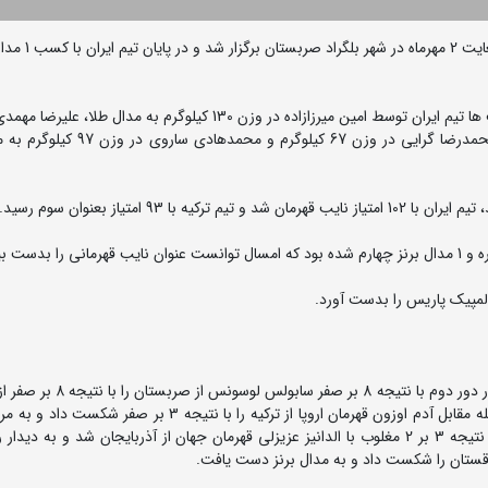
به گزارش روابط عمومی فدراسیون کشتی، در پایان این رقابت ها تیم ایران توسط امین میرزازاده در وزن 130 کیلوگرم به مد
82 کیلوگرم به مدال نقره، پویا دادمرز در وزن 55 کیلوگرم، محمدرضا گرایی در وزن 67 ک
در وزن 55 کیلوگرم پویا دادمرز پس از استراحت در دور اول، در دور دوم با نت
برداشت و راهی مرحله یک چهارم نهایی شد. وی در این مرحله مقابل آدم اوزون قهرمان اروپا از ترکیه را با نتیجه 
نهایی راه یافت. دادمرز در این دیدار در یک کشتی نزدیک با نتیجه 3 بر 2 مغلوب با الدانیز عزیزلی قهرمان جهان از آذربایجان شد و ب