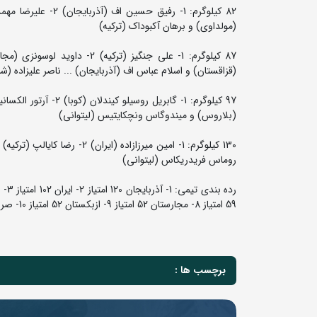
(مولداوی) و برهان آکبوداک (ترکیه)
(قزاقستان) و اسلام عباس اف (آذربایجان) ... ناصر علیزاده (ش
(بلاروس) و میندوگاس ونچکایتیس (لیتوانی)
روماس فریدریکاس (لیتوانی)
59 امتیاز 8- مجارستان 52 امتیاز 9- ازبکستان 52 امتیاز 10- صربستان 49 امتیاز
برچسب ها :