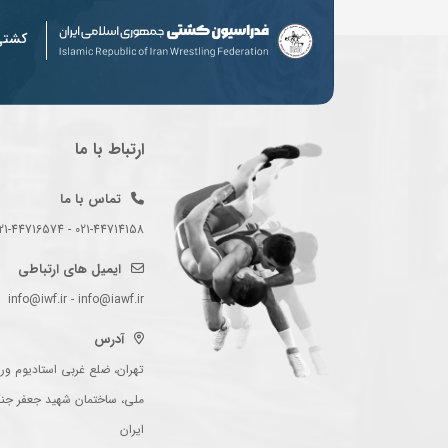
کشت
ارتباط با ما
تماس با ما
021-44714158 - 021-44716574 - 021-44714489
ایمیل های ارتباطی
info@iwf.ir - info@iawf.ir
آدرس
تهران، ضلع غربی استادیوم ورز
ملی، ساختمان شهید جعفر جن
ایران