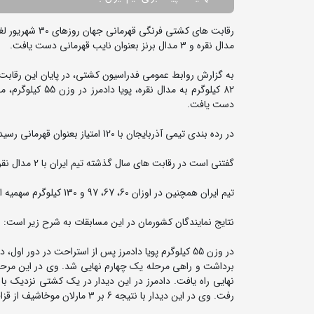
مدال نقره و 3 مدال برنز بعنوان نایب قهرمانی دست یافت.
دست یافت.
در رده بندی تیمی آذربایجان با 120 امتیاز بعنوان قهرمانی رسید، تیم ایران با 102 امتیاز نایب قهرمان شد و تیم ترکیه با 93 امتیاز بعنوان سوم رسید.
گفتنی است در رقابت های سال گذشته تیم ایران با 2 مدال نقره و 1 مدال برنز چهارم شده بود که امسال توانست عنوان نایب قهرمانی را بدست بیاورد.
تیم ایران همچنین در اوزان 60، 67، 97 و 130 کیلوگرم سهمیه المپیک پاریس را بدست آورد.
نتایج نمایندگان کشورمان در این مسابقات به شرح زیر است:
رفت. وی در این دیدار با نتیجه 6 بر 3 مارلان موخاشیف از قزاقستان را شکست داد و به مدال برنز دست یافت.