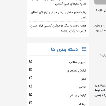
کمپ تیم‌های ملی کشتی
رقابت های کشتی فرنگی قهرمانی جهان روزهای 30 شهریور لغایت 2 مهرماه در شهر بلگراد صربستان برگزار شد و در پایان تیم ایران با کسب 1 مدال طلا، 1
رقابت‌های کشتی آزاد و فرنگی نونهالان استان
البرز
ال طلا، علیرضا مهمدی در وزن
هفته نخست لیگ نوجوانان کشتی آزاد استان
یلوگرم و محمدهادی ساروی در وزن 97 کیلوگرم به مدال برنز
فارس به پایان رسید؛
دسته بندی ها
آخرین مطالب
گزارش تصویری
فیلم
یجه 8 بر صفر سابولس لوسونس از صربستان را با نتیجه 8 بر صفر از پیش رو
گفتگو
3 بر صفر شکست داد و به مرحله نیمه
ه دیدار رده بندی
گزارش ورزشی
اردوها