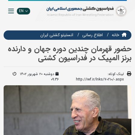
EN
خانه
اطلاع رسانی
انستيتو كشتي ايران
حضور قهرمان چندین دوره جهان و دارنده
برنز المپیک در فدراسیون کشتی
لینک کوتاه:
دوشنبه ۲۰ شهریور ۱۴۰۲
09:36
http://iwf.ir/lnks/70210/-.aspx