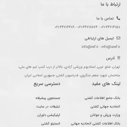
ارتباط با ما
تماس با ما
021-44714158 - 021-44716574 - 021-44714489
ایمیل های ارتباطی
info@iwf.ir - info@iawf.ir
آدرس
تهران، ضلع غربی استادیوم ورزشی آزادی، بالاتر از درب کمپ تیم های ملی،
ساختمان شهید جعفر جنگروی، فدراسیون کشتی جمهوری اسلامی ایران
لینک های مفید
دسترسی سریع
بانک جامع اطلاعات کشتی
جستجوی پیشرفته
اتحادیه جهانی کشتی
تبلیغات در سایت
وزارت ورزش و جوانان
اپلیکیشن داوران
بانک اطلاعات کشتی اتحادیه جهانی
انستیتو کشتی