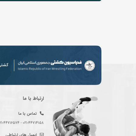
کشت
ارتباط با ما
تماس با ما
021-44714158 - 021-44716574 - 021-44714489
ایمیل های ارتباطی