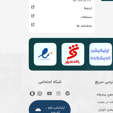
اردوها
مسابقات
بخشنامه ها
رسی سریع
شبکه اجتماعی
وی پیشرفته
غات در سایت
اپلیکیشن فیتو ـ
یشن داوران
اندروید