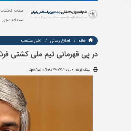
صفحه نخست
استعلام مجوز
خانه
اطلاع رسانی
اخبار منتخب
در پی قهرمانی تیم ملی کشتی فرن
لینک کوتاه:
http://iwf.ir/lnks/70071/-.aspx