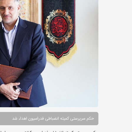
حکم سرپرستی کمیته انضباطی فدراسیون اهداء شد