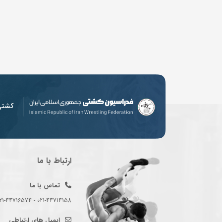
کشت
ارتباط با ما
تماس با ما
021-44714158 - 021-44716574 - 021-44714489
ایمیل های ارتباطی