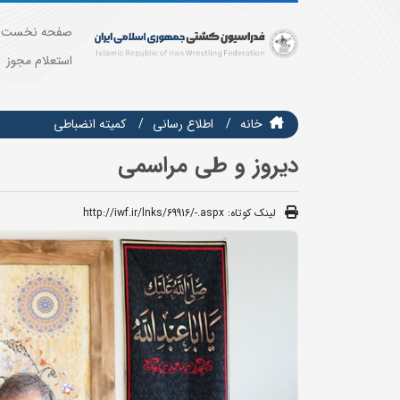
صفحه نخست
استعلام مجوز
خانه
اطلاع رسانی
کمیته انضباطی
دیروز و طی مراسمی
لینک کوتاه:
http://iwf.ir/lnks/69916/-.aspx