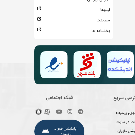
اردوها
مسابقات
بخشنامه ها
رسی سریع
شبکه اجتماعی
وی پیشرفته
غات در سایت
اپلیکیشن فیتو ـ
یشن داوران
اندروید