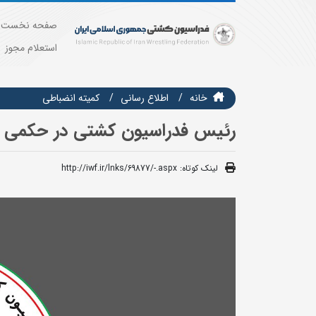
صفحه نخست
استعلام مجوز
خانه
اطلاع رسانی
کمیته انضباطی
رئیس فدراسیون کشتی در حکمی
لینک کوتاه:
http://iwf.ir/lnks/69877/-.aspx