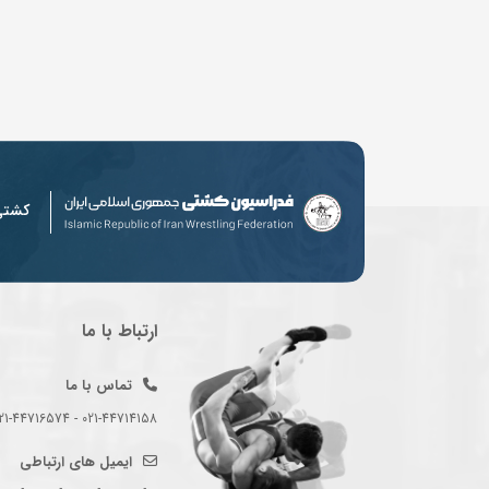
کشت
ارتباط با ما
تماس با ما
021-44714158 - 021-44716574 - 021-44714489
ایمیل های ارتباطی