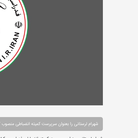
شهرام لرستانی را بعنوان سرپرست کمیته انضباطی منصوب ک