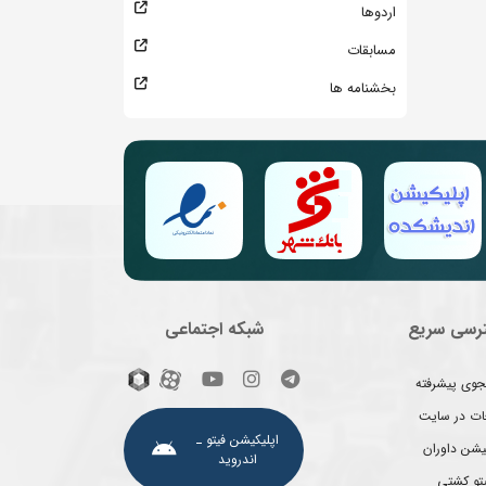
اردوها
مسابقات
بخشنامه ها
رسی سریع
شبکه اجتماعی
وی پیشرفته
غات در سایت
اپلیکیشن فیتو ـ
یشن داوران
اندروید
یتو کشتی