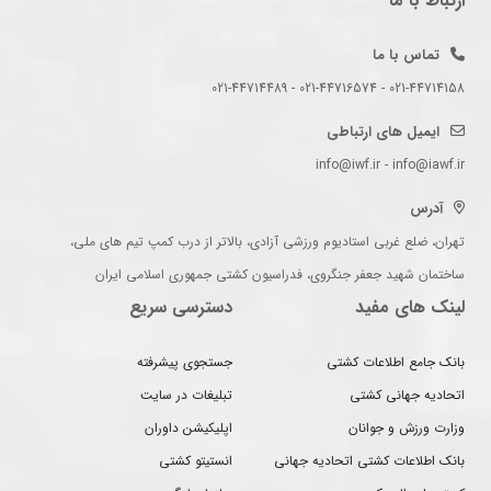
ارتباط با ما
تماس با ما
021-44714158 - 021-44716574 - 021-44714489
ایمیل های ارتباطی
info@iwf.ir - info@iawf.ir
آدرس
تهران، ضلع غربی استادیوم ورزشی آزادی، بالاتر از درب کمپ تیم های ملی،
ساختمان شهید جعفر جنگروی، فدراسیون کشتی جمهوری اسلامی ایران
لینک های مفید
دسترسی سریع
بانک جامع اطلاعات کشتی
جستجوی پیشرفته
اتحادیه جهانی کشتی
تبلیغات در سایت
وزارت ورزش و جوانان
اپلیکیشن داوران
بانک اطلاعات کشتی اتحادیه جهانی
انستیتو کشتی