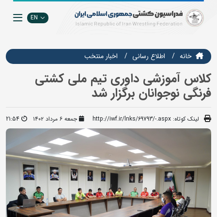
EN
خانه
اطلاع رسانی
اخبار منتخب
کلاس آموزشی داوری تیم ملی کشتی
فرنگی نوجوانان برگزار شد
لینک کوتاه:
http://iwf.ir/lnks/69793/-.aspx
جمعه ۶ مرداد ۱۴۰۲
21:54