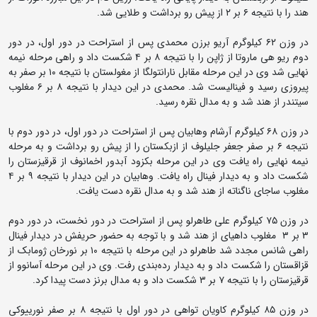
هند را با نتیجه ۶ بر ۲ از پیش رو برداشت و طلایی شد.
در وزن ۶۲ کیلوگرم آریو برزن محمدی پس از استراحت در دور اول، در دور
دوم ریو هی ماروتا از ژاپن را با نتیجه ۸ بر ۴ شکست داد و راهی مرحله نیمه‌
نهایی شد وی در این مرحله مقابل نارانتولگا از مغولستان با نتیجه ۱۰ بر صفر به
پیروزی رسید و فینالیست شد. محمدی در این دیدار با نتیجه ۸ بر ۶ مغلوب
سیتندر از هند شد و به مدال نقره رسید.
در وزن ۶۸ کیلوگرم آرشام وهابیان پس از استراحت در دور اول، در دور دوم با
نتیجه ۶ بر صفر جعفر جلیلوف از ازبکستان را از پیش رو برداشت و به مرحله
نیمه نهایی راه یافت وی در این مرحله بکزود آبدور اخمانوف از قرقیزستان را
شکست داد و به دیدار فینال راه یافت. وهابیان در این دیدار با نتیجه ۹ بر ۴
مغلوب ساجای ناگناته از هند شد و به مدال نقره دست یافت.
در وزن ۷۵ کیلوگرم علی طاهرلو پس از استراحت در دور نخست، در دور دوم
۳ بر ۳ مغلوب داهیای از هند شد و با توجه به حضور حریفش در دیدار فینال
راهی شانس مجدد شد طاهرلو در این مرحله با نتیجه ۱۰ بر نورخان ژومابک از
قزاقستان را شکست داد و به دیدار رده‌بندی رفت. وی در این مرحله آسانوو از
قرقیزستان را با نتیجه ۷ بر ۳ شکست داد و به مدال برنز دست پیدا کرد.
در وزن ۸۵ کیلوگرم کاویان تواهی در دور اول با نتیجه ۸ بر صفر نورییوکی