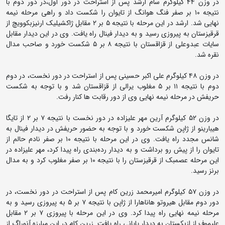
در وزن ۴۴ کیلوگرم سام ارشد پس از استراحت در دور اول،در دور دوم با
نتیجه ۱۰ بر صفر فنگ هوانگ از تایوان را شکست داد و راهی مرحله نیمه‌
نهایی شد. ارشد در این مرحله با نتیجه ۵ بر ۲ مقابل ژاکشیلیک ارنیزبکوویچ از
قرقیزستان به پیروزی رسید و به دیدار فینال راه یافت. وی در این دیدار مقابل
سایات عبدوعلی از قزاقستان با نتیجه ۸ بر ۵ شکست خورد و صاحب مدال
نقره شد.
در وزن ۴۸ کیلوگرم علی اکبر حسینی پس از استراحت در دور نخست، در دوم
دوم با نتیجه ۱۱ بر ۵ مغلوب یرالی از قزاقستان شد و با توجه به شکست
حریفش در مرحله نیمه نهایی وی از دور رقابت ها کنار رفت.
در وزن ۵۲ کیلوگرم آرین مهر علیزاده در دور نخست با نتیجه ۷ بر ۲ از تایگا
هیبارینو از ژاپن شکست خورد و با توجه به حضور حریفش در دیدار فینال به
شانس مجدد راه یافت. وی در این مرحله با نتیجه ۱۰ بر صفر نادم حالم از
تایوان را از پیش رو برداشت و به دیدار رده‌بندی راه پیدا کرد، مهر علیزاده در
این مرحله عصمبک از قرقیزستان را با نتیجه ۱۰ بر صفر مغلوب کرد و به مدال
برنز رسید.
در وزن ۵۷ کیلوگرم امیرمحمد زرین کام پس از استراحت در دور نخست، در
دور دوم مقابل هیروتو هاناهارا از ژاپن با نتیجه ۷ بر ۵ به پیروزی رسید و به
مرحله نیمه نهایی راه پیدا کرد. وی در این مرحله با پیروزی ۷ بر ۲ مقابل
علیموف از ازبکستان به دیدار پایانی راه یافت. زرین کام در این مبارزه آنوراگ از