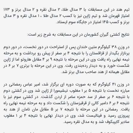
تیم هند در این مسابقات با ۳ مدال طلا، ۲ مدال نقره و 2 مدال برنز و ۱۷۳
امتیاز قهرمان شد و تیم ژاپن نیز با کسب ۲ مدال طلا ، ۱ مدال نقره و ۳ مدال
برنز و کسب ۱۴۵ امتیاز در جایگاه سوم ایستاد.
نتایج کشتی گیران کشورمان در این مسابقات به شرح زیر است:
در وزن ۳۸ کیلوگرم متین خندان پس از استراحت در دور نخست، در دور دوم
یرنازار بگیدار از قزاقستان را با نتیجه ۴ بر صفر از پیش رو برداشت و به مرحله
نیمه نهایی راه یافت وی در این مرحله با نتیجه ۹ بر ۴ مقابل هاروتو اما از ژاپن
شکست خورد و به دیدار رده‌بندی رفت. وی در این مرحله با برتری ۷ بر ۶ در
مقابل هیمانه از هند صاحب مدال برنز شد.
در وزن ۴۱ کیلوگرم که به صورت دوره ای برگزار شد، امیر عباس رمضانی در
مبارزه نخست با نتیجه ۵ بر ۱ مغلوب نیشیمورا از ژاپن شد وی در کشتی دوم
با نتیجه ۶ بر صفر از سد حمزه سامر از اردن گذشت. در کشتی سوم نیز با
نتیجه ۶ بر ۶ دامیر کالی از قرقیزستان را شکست داد و به مرحله نیمه نهایی راه
یافت. رمضانی در این مرحله با نتیجه ۷ بر ۵ مقابل مان نامان از هند به
پیروزی رسید و فینالیست شد، وی در دیدار نهایی با نتیجه ۴ بر ۱ مغلوب
سادیر کایپبکوف شد و به مدال نقره رسید.