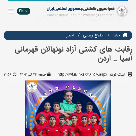
EN
خانه
اطلاع رسانی
اخبار
رقابت های کشتی آزاد نونهالان قهرمانی
آسیا _ اردن
لینک کوتاه:
http://iwf.ir/lnks/69625/-.aspx
جمعه ۲۳ تیر ۱۴۰۲
19:56