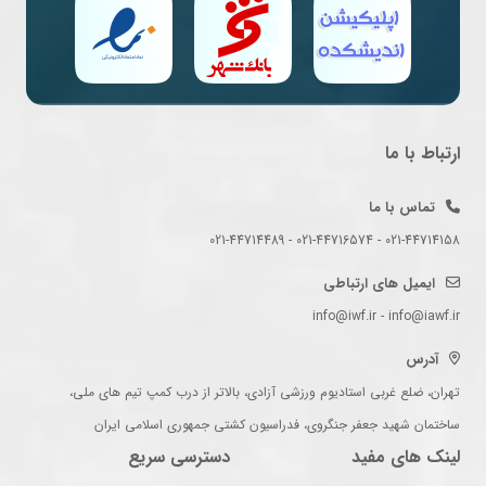
ارتباط با ما
تماس با ما
021-44714158 - 021-44716574 - 021-44714489
ایمیل های ارتباطی
info@iwf.ir - info@iawf.ir
آدرس
تهران، ضلع غربی استادیوم ورزشی آزادی، بالاتر از درب کمپ تیم های ملی،
ساختمان شهید جعفر جنگروی، فدراسیون کشتی جمهوری اسلامی ایران
لینک های مفید
دسترسی سریع