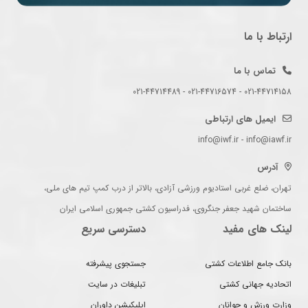
ارتباط با ما
تماس با ما
021-44714158 - 021-44716574 - 021-44714489
ایمیل های ارتباطی
info@iwf.ir - info@iawf.ir
آدرس
تهران، ضلع غربی استادیوم ورزشی آزادی، بالاتر از درب کمپ تیم های ملی،
ساختمان شهید جعفر جنگروی، فدراسیون کشتی جمهوری اسلامی ایران
لینک های مفید
دسترسی سریع
بانک جامع اطلاعات کشتی
جستجوی پیشرفته
اتحادیه جهانی کشتی
تبلیغات در سایت
وزارت ورزش و جوانان
اپلیکیشن داوران