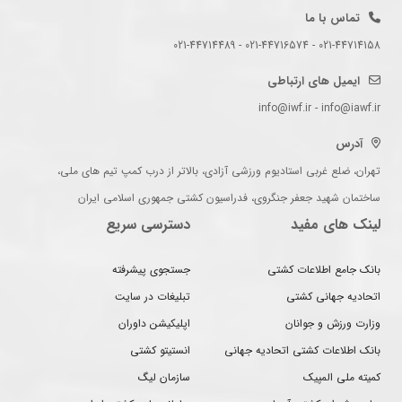
تماس با ما
021-44714158 - 021-44716574 - 021-44714489
ایمیل های ارتباطی
info@iwf.ir - info@iawf.ir
آدرس
تهران، ضلع غربی استادیوم ورزشی آزادی، بالاتر از درب کمپ تیم های ملی،
ساختمان شهید جعفر جنگروی، فدراسیون کشتی جمهوری اسلامی ایران
لینک های مفید
دسترسی سریع
بانک جامع اطلاعات کشتی
جستجوی پیشرفته
اتحادیه جهانی کشتی
تبلیغات در سایت
وزارت ورزش و جوانان
اپلیکیشن داوران
بانک اطلاعات کشتی اتحادیه جهانی
انستیتو کشتی
کمیته ملی المپیک
سازمان لیگ