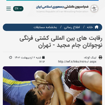
EN
خانه
اطلاع رسانی
بخشنامه مسابقات
رقابت های بین المللی کشتی فرنگی
نوجوانان جام مجید - تهران
لینک کوتاه:
شنبه ۲ اردیبهشت ۱۴۰۲
17:16
http://iwf.ir/lnks/68680/-.aspx