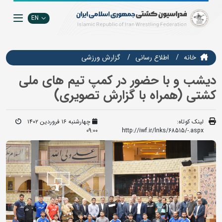
EN
خانه
اطلاع رسانی
گزارش ورزشی
دیشب و با حضور در کمپ تیم های ملی
کشتی (همراه با گزارش تصویری)
لینک کوتاه:
چهارشنبه ۱۶ فروردین ۱۴۰۲
09:00
http://iwf.ir/lnks/68515/-.aspx