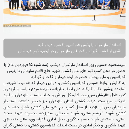
استاندار مازندران با رئیس فدراسیون کشتی دیدار کرد
تقدیر از کشتی گیران و کادر فنی مازندرانی در اردوی تیم های ملی
سیدمحمود حسینی پور استاندار مازندران دیشب (سه شنبه 15 فروردین ماه) با
حضور در محل کمپ تیم های ملی کشتی شهید حاج قاسم سلیمانی با رئیس
فدراسیون و ملی پوشان حاضر در اردو دیدار و گفت و گو کرد.
به گزارش روابط عمومی فدراسیون کشتی، در این دیدار که غلامرضا شریعتی
نماینده بهشهر، نکا و گلوگاه، علی اصغر باقرزاده نماینده مردم بابلسر و فریدون
کنار، عادل عالیشان سرپرست اداره کل ورزش و جوانان استان مازندران و امید
شایگان سرپرست هیئت کشتی استان مازندران نیز حضور داشتند، استاندار
مازندران پس از بازدید از محل کمپ تیم های ملی کشتی شامل خانه های
کشتی شهید ابراهیم هادی، شهید مصطفی صدرزاده، مجموعه شهید سجاد
عفتی، ساختمان شهید جعفر جنگروی محل اداری فدراسیون، سالن بدنسازی
شهید شکوری و دیگر اماکن در دست احداث فدراسیون کشتی، با کشتی گیران