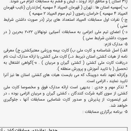
(31 استان ) و مناطق آزاد اروند ، کیش و قشم به مسابقات اعزام می شوند.
ب-)سهمیه استان ها : تهران ( قهرمان المپیاد 6 سهمیه )مازندران (نایب قهرمان
المپیاد 4 سهمیه ) خراسان رضوی ( تیم سوم المپیاد 2 سهمیه )
ج-) نفرات اول مسابقات المپیاد استعداد های برتر (در صورت داشتن شرایط
سنی )
د-) اعضای تیم ملی اعزامی به مسابقات آسیایی نونهالان 2022 بحرین ( در
صورت داشتن شرایط سنی )
5- مدارک لازم:
الف) اصل شناسنامه و کارت ملی ب) کارت بیمه ورزشی معتبرکشتی ج) معرفی
نامه از هیات کشتی استان ذیربط دـ) کارت ملی کشتی یا ارائه مدارک ثبت نام
دریافت کارت ملی کشتی ( کشتی گیران و مربیان ) . ه-)گواهی اشتغال به
تحصیل ( با تایید آموزش و پرورش منطقه ).
و)ارائه تعهد نامه دوپینگ که می بایست هیات های کشتی استان ها نیز آنرا
تایید نمایند ، الزامی است.
* تذکر مهم و جدی : بدیهی است ارائه مدارک فوق و مخصوصا کارت ملی
کشتی از سوی کلیه شرکت کنندگان ، کشتی گیران و مربیان الزامی بوده ، در
غیر اینصورت از پذیرش و صدور کارت شناسایی مسابقات آنها ، جلوگیری
خواهد شد.
5- برنامه برگزاری مسابقات :
جدول زمانبندی مسابقات کشتی آزا