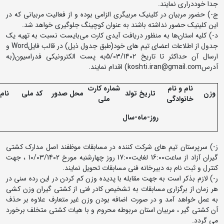
جدا خوددراری نمایند.
ج-) حضور مربیان در کلینیک مربیگری الزامی بوده و از فعالیت مربیانی که در
این کلینیک حضور نداشته باشند به عنوان کوچینگ جلوگیری خواهد شد.
د-) کلیه استان‌ها به منظور دریافت آیدی کارت می‌بایست نسبت به تهیه یک
جدول از اطلاعات اعضای تیم های خود(طبق جدول ذیل) در قالب فایلWord و
ارسال آن حداکثر تا تاریخ 5/03/1402به پست الکترونیکی فدراسیون(به
آدرسkoshti.iran@gmail.com) اقدام نمایند.
نام و نام
شماره کارت
وزن
تاریخ تولد
محل صدور
کد ملی
نام
خانوادگی
ملی
روز-ماه-سال
ز-) سرپرستان تیم های شرکت کننده در مسابقات موظفند اصل مدارک کشتی
گیران آزاد از ساعت16:00 لغایت17:00 روز چهارشنبه مورخ 10/03/1402 ، جهت
کنترل و ثبت نام به دبیرخانه فنی مسابقات تحویل نمایند.
ر-) لازم بذکر است به جهت مقابله با پدیده وزن کم کردن در این رده سنی در
هر زمان از برگزاری مسابقات به تشخیص کادر فنی از کشتی گیران وزن کشی
به عمل خواهد آمد و در صورت اضافه بودن وزن غیر متعارف علاوه بر حذف
آن کشتی گیر ، مربیان استان مربوطه محروم و با هیات کشتی متخلف برخورد
می گردد.