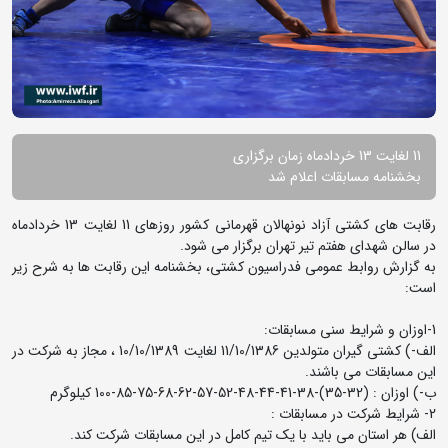
11 لغایت 13 خردادماه زمان برگزاری
بخشنامه مسابقات اعلام شد
رقابت های کشتی آزاد نونهالان قهرمانی کشور روزهای 11 لغایت 13 خردادماه
در سالن شهدای هفتم تیر تهران برگزار می شود.
به گزارش روابط عمومی فدراسیون کشتی، بخشنامه این رقابت ها به شرح زیر
است:
1-اوزان و شرایط سنی مسابقات:
الف-) کشتی گیران متولدین 11/10/1386 لغایت 10/10/1389 ، مجاز به شرکت در
این مسابقات می باشند.
ب-) اوزان : (32-35)-38-41-44-48-52-57-62-68-75-85-100 کیلوگرم
2- شرایط شرکت در مسابقات :
الف) هر استان می باید با یک تیم کامل در این مسابقات شرکت کند.