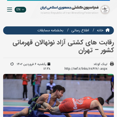
EN
خانه
اطلاع رسانی
بخشنامه مسابقات
رقابت های کشتی آزاد نونهالان قهرمانی
کشور – تهران
لینک کوتاه:
یکشنبه ۶ فروردین ۱۴۰۲
12:38
http://iwf.ir/lnks/68426/-.aspx