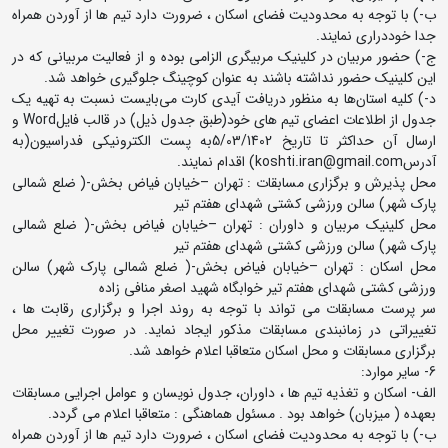
ب-) با توجه به محدودیت فضای اسکان ، ضرورت دارد تیم ها از آوردن همراه
جدا خوددراری نمایند.
ج-) حضور مربیان در کلینیک مربیگری الزامی بوده و از فعالیت مربیانی که در
این کلینیک حضور نداشته باشند به عنوان کوچینگ جلوگیری خواهد شد.
د-) کلیه استان‌ها به منظور دریافت آیدی کارت می‌بایست نسبت به تهیه یک
جدول از اطلاعات اعضای تیم های خود(طبق جدول ذیل) در قالب فایلWord و
ارسال آن حداکثر تا تاریخ 5/03/1402به پست الکترونیکی فدراسیون(به
آدرسkoshti.iran@gmail.com) اقدام نمایند.
محل پذیرش و برگزاری مسابقات : تهران –خیابان فیاض بخش-( ضلع شمالی
پارک شهر) سالن ورزشی کشتی شهدای هفتم تیر
محل کلینیک مربیان و داوران : تهران –خیابان فیاض بخش-( ضلع شمالی
پارک شهر) سالن ورزشی کشتی شهدای هفتم تیر
محل اسکان : تهران –خیابان فیاض بخش-( ضلع شمالی پارک شهر) سالن
ورزشی کشتی شهدای هفتم تیر خوابگاه شهید اصغر منافی زاده
سر پرست مسابقات می تواند با توجه به روند اجرا و برگزاری رقابت ها ،
تغییراتی در زمانبندی مسابقات مذکور ایجاد نماید. در صورت تغییر محل
برگزاری مسابقات و محل اسکان متعاقبا اعلام خواهد شد.
6- سایر موارد:
الف- اسکان و تغذیه تیم ها ، داوران، جدول نویسان و عوامل اجرایی مسابقات
بعهده ( میزبان) خواهد بود . مسئول هماهنگی : متعاقبا اعلام می گردد.
ب-) با توجه به محدودیت فضای اسکان ، ضرورت دارد تیم ها از آوردن همراه