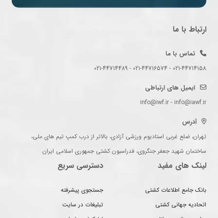
ارتباط با ما
تماس با ما
021-44714158 - 021-44716574 - 021-44714489
ایمیل های ارتباطی
info@iwf.ir - info@iawf.ir
آدرس
تهران، ضلع غربی استادیوم ورزشی آزادی، بالاتر از درب کمپ تیم های ملی،
ساختمان شهید جعفر جنگروی، فدراسیون کشتی جمهوری اسلامی ایران
لینک های مفید
دسترسی سریع
بانک جامع اطلاعات کشتی
جستجوی پیشرفته
اتحادیه جهانی کشتی
تبلیغات در سایت