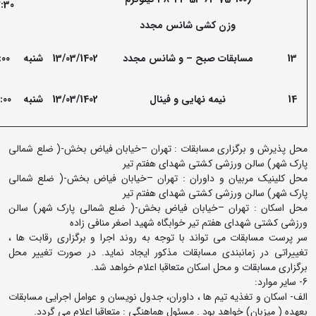
:30
وزن کشی شانس مجدد
13
مسابقات صبح
–
و شانس مجدد
13/03/1402
شنبه
:00
14
نیمه نهایی و فینال
13/03/1402
شنبه
:00
محل پذیرش و برگزاری مسابقات : تهران –خیابان فیاض بخش-( ضلع شمالی
پارک شهر) سالن ورزشی کشتی شهدای هفتم تیر
محل کلینیک مربیان و داوران : تهران –خیابان فیاض بخش-( ضلع شمالی
پارک شهر) سالن ورزشی کشتی شهدای هفتم تیر
محل اسکان : تهران –خیابان فیاض بخش-( ضلع شمالی پارک شهر) سالن
ورزشی کشتی شهدای هفتم تیر خوابگاه شهید اصغر منافی زاده
سر پرست مسابقات می تواند با توجه به روند اجرا و برگزاری رقابت ها ،
تغییراتی در زمانبندی مسابقات مذکور ایجاد نماید. در صورت تغییر محل
برگزاری مسابقات و محل اسکان متعاقبا اعلام خواهد شد.
6- سایر موارد:
الف- اسکان و تغذیه تیم ها ، داوران، جدول نویسان و عوامل اجرایی مسابقات
بعهده ( میزبان) خواهد بود . مسئول هماهنگی : متعاقبا اعلام می گردد.