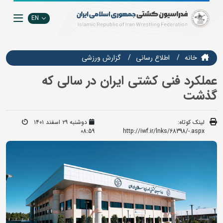
EN
خانه
اطلاع رسانی
گزارش ورزشی
عملکرد فنی کشتی ایران در سالی که
گذشت
لینک کوتاه:
دوشنبه ۲۹ اسفند ۱۴۰۱
08:59
http://iwf.ir/lnks/68398/-.aspx