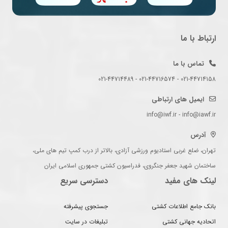
ارتباط با ما
تماس با ما
021-44714158 - 021-44716574 - 021-44714489
ایمیل های ارتباطی
info@iwf.ir - info@iawf.ir
آدرس
تهران، ضلع غربی استادیوم ورزشی آزادی، بالاتر از درب کمپ تیم های ملی،
ساختمان شهید جعفر جنگروی، فدراسیون کشتی جمهوری اسلامی ایران
لینک های مفید
دسترسی سریع
بانک جامع اطلاعات کشتی
جستجوی پیشرفته
اتحادیه جهانی کشتی
تبلیغات در سایت