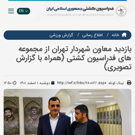
EN
خانه
اطلاع رسانی
گزارش ورزشی
بازدید معاون شهردار تهران از مجموعه
های فدراسیون کشتی (همراه با گزارش
تصویری)
لینک کوتاه:
http://iwf.ir/lnks/68082/-.aspx
دوشنبه ۱ اسفند ۱۴۰۱
12:50