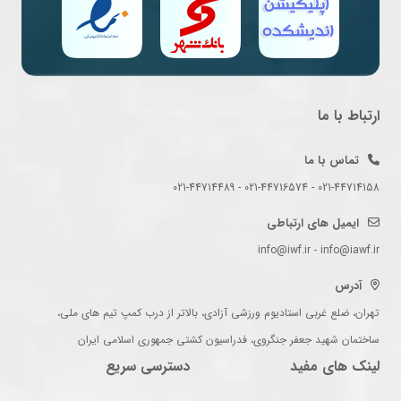
ارتباط با ما
تماس با ما
021-44714158 - 021-44716574 - 021-44714489
ایمیل های ارتباطی
info@iwf.ir - info@iawf.ir
آدرس
تهران، ضلع غربی استادیوم ورزشی آزادی، بالاتر از درب کمپ تیم های ملی،
ساختمان شهید جعفر جنگروی، فدراسیون کشتی جمهوری اسلامی ایران
لینک های مفید
دسترسی سریع