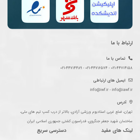
ارتباط با ما
تماس با ما
021-44714158 - 021-44716574 - 021-44714489
ایمیل های ارتباطی
info@iwf.ir - info@iawf.ir
آدرس
تهران، ضلع غربی استادیوم ورزشی آزادی، بالاتر از درب کمپ تیم های ملی،
ساختمان شهید جعفر جنگروی، فدراسیون کشتی جمهوری اسلامی ایران
لینک های مفید
دسترسی سریع