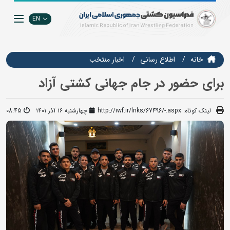
EN
خانه
اطلاع رسانی
اخبار منتخب
برای حضور در جام جهانی کشتی آزاد
لینک کوتاه:
http://iwf.ir/lnks/67496/-.aspx
چهارشنبه ۱۶ آذر ۱۴۰۱
08:45