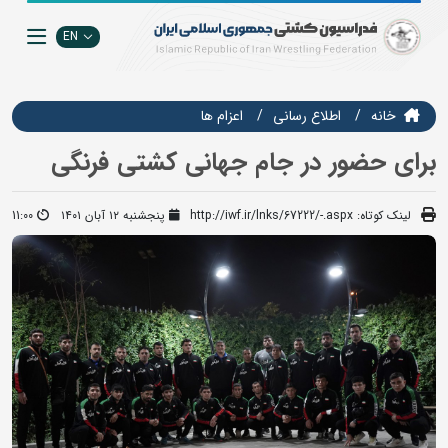
EN
خانه
اطلاع رسانی
اعزام ها
برای حضور در جام جهانی کشتی فرنگی
لینک کوتاه:
http://iwf.ir/lnks/67222/-.aspx
پنجشنبه ۱۲ آبان ۱۴۰۱
11:00