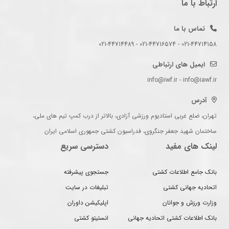
ارتباط با ما
تماس با ما
021-44714158 - 021-44716574 - 021-44714489
ایمیل های ارتباطی
info@iwf.ir - info@iawf.ir
آدرس
تهران، ضلع غربی استادیوم ورزشی آزادی، بالاتر از درب کمپ تیم های ملی،
ساختمان شهید جعفر جنگروی، فدراسیون کشتی جمهوری اسلامی ایران
لینک های مفید
دسترسی سریع
بانک جامع اطلاعات کشتی
جستجوی پیشرفته
اتحادیه جهانی کشتی
تبلیغات در سایت
وزارت ورزش و جوانان
اپلیکیشن داوران
بانک اطلاعات کشتی اتحادیه جهانی
انستیتو کشتی