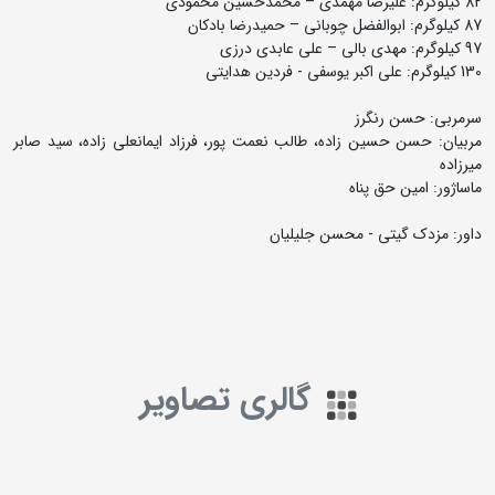
82 کیلوگرم: علیرضا مهمدی – محمدحسین محمودی
87 کیلوگرم: ابوالفضل چوبانی – حمیدرضا بادکان
97 کیلوگرم: مهدی بالی – علی عابدی درزی
130 کیلوگرم: علی اکبر یوسفی - فردین هدایتی
سرمربی: حسن رنگرز
مربیان: حسن حسین زاده، طالب نعمت پور، فرزاد ایمانعلی زاده، سید صابر
میرزاده
ماساژور: امین حق پناه
داور: مزدک گیتی - محسن جلیلیان
گالری تصاویر