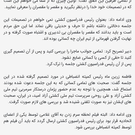
از تمامی طرفین این اتفاق گفت: اولین چیزی که از شما می خواهم این است
که در تصمیمات خود خدا را درنظر بگیرید و مقصر یا مقصران را معرفی نمایید.
وی ادامه داد: بعنوان رئیس فدراسیون کشتی نمی خواهم در تصمیمات این
جلسه دخالتی داشته باشم تا حرف و حدیثی باقی نماند اما این حق مردم
است و باید بدانند که مقصر یا مقصران بی تدبیری و اشتباه صورت گرفته و در
نهایت گرفتن قهرمانی از تیم ایران چه کسانی بوده اند.
دبیر تصریح کرد: تمامی جوانب ماجرا را بررسی کنید و پس از آن تصمیم گیری
کنید تا حقی از کسی یا کسانی ضایع نشود.
پس از آن رئیس فدراسیون کشتی جلسه را ترک کرد.
فاطمه زرین ماه رئیس کمیته انضباطی در مورد تصمیم گرفته شده در این
جلسه گفت: صحبت های تمامی کسانی که به این جلسه دعوت شده بودند
استماع شد، همچنین با توجه به عدم حضور پژمان درستکار سرمربی تیم ملی
کشتی آزاد و علی روحی سرپرست تیم ملی کشتی آزاد امید، در ایران، صحبت
های ایشان نیز به صورت تلفنی شنیده شد و بررسی های لازم صورت گرفت.
وی ادامه داد: البته فیلم لحظه سرم زدن به آقای غلامی توسط یکی از اعضای
اتحادیه قرار بود برای رئیس فدراسیون کشتی ارسال گردد که باید آن فیلم هم
توسط کمیته انضباطی بررسی شود.