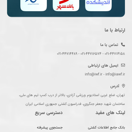
ارتباط با ما
تماس با ما
021-44714158 - 021-44716574 - 021-44714489
ایمیل های ارتباطی
info@iwf.ir - info@iawf.ir
آدرس
تهران، ضلع غربی استادیوم ورزشی آزادی، بالاتر از درب کمپ تیم های ملی،
ساختمان شهید جعفر جنگروی، فدراسیون کشتی جمهوری اسلامی ایران
لینک های مفید
دسترسی سریع
بانک جامع اطلاعات کشتی
جستجوی پیشرفته