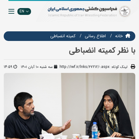
EN
خانه
اطلاع رسانی
کمیته انضباطی
با نظر کمیته انضباطی
لینک کوتاه:
http://iwf.ir/lnks/67212/-.aspx
سه شنبه ۱۰ آبان ۱۴۰۱
14:59