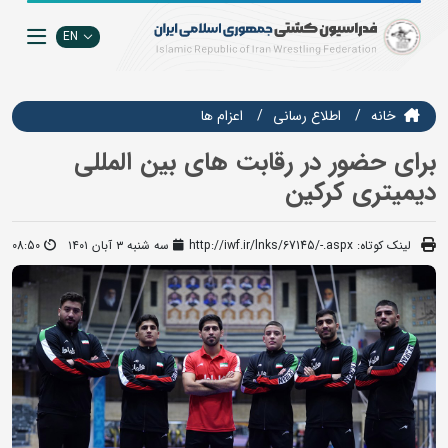
EN
خانه
اطلاع رسانی
اعزام ها
برای حضور در رقابت های بین المللی
دیمیتری کرکین
لینک کوتاه:
http://iwf.ir/lnks/67145/-.aspx
سه شنبه ۳ آبان ۱۴۰۱
08:50