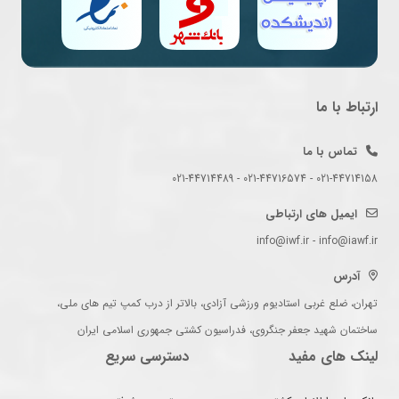
ارتباط با ما
تماس با ما
021-44714158 - 021-44716574 - 021-44714489
ایمیل های ارتباطی
info@iwf.ir - info@iawf.ir
آدرس
تهران، ضلع غربی استادیوم ورزشی آزادی، بالاتر از درب کمپ تیم های ملی،
ساختمان شهید جعفر جنگروی، فدراسیون کشتی جمهوری اسلامی ایران
لینک های مفید
دسترسی سریع