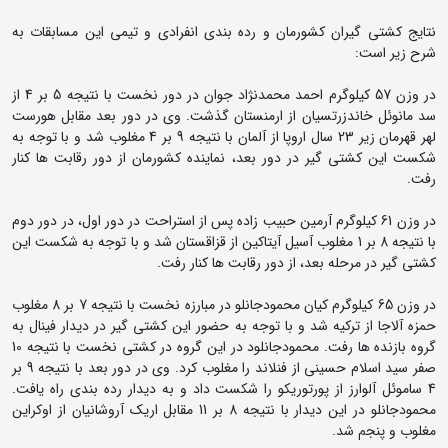
نتایج کشتی گیران کشورمان و رده بندی انفرادی و تیمی این مسابقات به
شرح زیر است:
در وزن 57 کیلوگرم احمد محمدنژاد جوان در دور نخست با نتیجه 5 بر 4 از
سد مانوئل خاندزرتسیان از ارمنستان گذشت. وی در دور بعد مقابل هورست
لهر قهرمان زیر 23 سال اروپا از آلمان با نتیجه 9 بر 4 مغلوب شد و با توجه به
شکست این کشتی گیر در دور بعد، نماینده کشورمان از دور رقابت ها کنار
رفت.
در وزن 61 کیلوگرم آرمین حبیب زاده پس از استراحت در دور اول، در دور دوم
با نتیجه 8 بر 1 مغلوب آسیل آیتاکین از قزاقستان شد و با توجه به شکست این
کشتی گیر در مرحله بعد، از دور رقابت ها کنار رفت.
در وزن 65 کیلوگرم کیان محمودجانلو در مبارزه نخست با نتیجه 7 بر 8 مغلوب
حمزه آلاجا از ترکیه شد و با توجه به حضور این کشتی گیر در دیدار فینال به
گروه بازنده ها رفت. محمودجانلود در این گروه در کشتی نخست با نتیجه 10
صفر سید اسلام حسینی از فنلاند را مغلوب کرد. وی در دور بعد با نتیجه 9 بر
4 ساموئل آلوارز از پورتوریکو را شکست داد و به دیدار رده بندی راه یافت.
محمودجانلو در این دیدار با نتیجه 8 بر 11 مقابل اریک آروشانیان از اوکراین
مغلوب و پنجم شد.