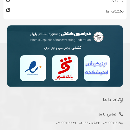
مسابقات
بخشنامه ها
کشتی
ورزش ملی و اول ایران
ارتباط با ما
تماس با ما
021-44714158 - 021-44716574 - 021-44714489