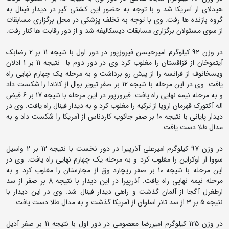
هیدلای از آمریکا شد و با توجه به حضور این کشتی گیر در دیدار فینال به
گروه بازنده ها رفت. وی با توجه به تخلف پزشکی در محل برگزاری مسابقات
از سوی مسئولان برگزاری مسابقات دیسکالیفه شد و از دور رقابت ها کنار رفت.
در وزن 92 کیلوگرم امیرحیسن فیروزپور در دور اول با نتیجه 11 بر 2 رضابک
آیتموخان از قزاقستان را مغلوب کرد وی در دور دوم با نتیجه 11 بر 1 ادلان
ویسخانوف از فرانسه را از پیش رو برداشت و به مرحله یک چهارم نهایی راه
یافت. وی در این مرحله با نتیجه 12 بر صفر تیویر بوال از کانادا را شکست داد
و به مرحله نیمه نهایی راه یافت. فیروزپور در این مرحله با نتیجه 17 بر 6 فیض
اله آکتورک قهرمان اروپا از ترکیه را مغلوب کرد و به دیدار فینال راه یافت. وی در
دیدار پایانی با نتیجه 10 بر صفر جاکوب کاردناس از آمریکا را شکست داد و به
مدال طلا دست یافت.
در وزن 97 کیلوگرم امیرعلی آذرپیرا در دور نخست با نتیجه 12 بر 2 واسیل
سووا از اوکراین را مغلوب کرد و به مرحله یک چهارم نهایی راه یافت. وی در
این مرحله با نتیجه 10 بر صفر ریچارد وق از مجارستان را مغلوب کرد و به
مرحله نیمه نهایی راه یافت. آذرپیرا در این دیدار با نتیجه 8 بر صفر از سد
ارطغرل آگجا از آلمان گذشت و راهی دیدار فینال شد. وی در این دیدار با
نتیجه 5 بر 3 از سد تانر اسلوان از آمریکا گذشت و به مدال طلا دست یافت.
در وزن 125 کیلوگرم امیررضا معصومی در دور اول با نتیجه 11 بر صفر آدیل