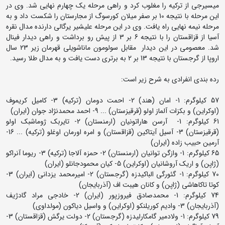
میسیرجی از ترکیه را مغلوب کرد و راهی مرحله یک چهارم نهایی شد. وی در
این مرحله با نتیجه 10 بر صفر میلان کورسوگ از مجارستان را شکست داد و به
مرحله نیمه نهایی راه یافت. وی در این مرحله علیشیر یرگالی دارنده مدال نقره
آسیا از قزاقستان را با نتیجه 6 بر 3 از پیش رو برداشت و راهی دیدار فینال
شد. معصومی در این دیدار مقابل سولومون ماناشویلی قهرمان زیر 23 سال
اروپا از گرجستان با نتیجه 13 بر 2 به برتری دست یافت و به مدال طلا رسید.
رده بندی انفرادی به شرح زیر است:
57 کیلوگرم: 1- امان (هند) 2- احمت دومان (ترکیه) 3- کامیل کریموف
(اوکراین) و بکزات آلماز اولو (قرقیزستان) ... 9- احمد محمدنژاد جوان (ایران)
61 کیلوگرم: 1- آرسن هاراتونیان (ارمنستان) 2- تایربک ژوماشبک اولو
(قرقیزستان) 3- آسیل آیتاکین (قزاقستان) و امره اورمان اوغلو (ترکیه) ... 16-
آرمین حبیب زاده (ایران)
65 کیلوگرم: 1- وازگن توانیان (ارمنستان) 2- حمزه آلاجا (ترکیه) 3- ریوما آنراکو
(ژاپن) و اریک آروشانیان (اوکراین) 5- کیان محمودجانلو (ایران)
70 کیلوگرم: 1- گئورگی الباکیدزه (گرجستان) 2- امیرمحمد یزدانی (ایران) 3-
کوتا تاکاهاشی (ژاپن) و کانان هیبت اف (آذربایجان)
74 کیلوگرم: 1- محمدصادق فیروزپور (ایران) 2- خادجی مراد گادژیف
(آذربایجان) 3- وادیم کوریلنکو (اوکراین) و واسیل دیاکون (مولداوی)
79 کیلوگرم: 1- ولادمیر گامکارلیدزه (گرجستان) 2- دولت یرگش (قزاقستان) 3-