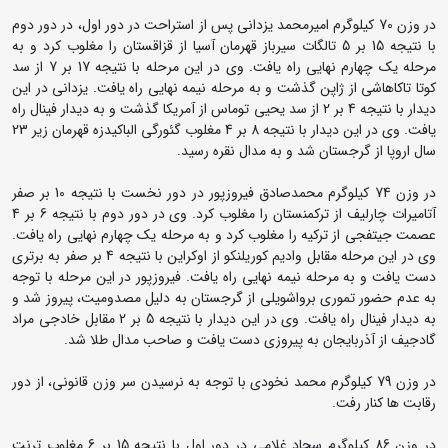
در وزن 70 کیلوگرم امیرمحمد یزدانی پس از استراحت در دور اول، در دور دوم
با نتیجه 15 بر 5 تالگات سیرباز قهرمان آسیا از قزاقستان را مغلوب کرد و به
مرحله یک چهارم نهایی راه یافت. وی در این مرحله با نتیجه 17 بر 7 از سد
کوتا تاکاهاشی از ژاپن گذشت و به مرحله نیمه نهایی راه یافت. یزدانی در این
دیدار با نتیجه 4 بر 2 از سد یحیی توماس از آمریکا گذشت و به دیدار فینال راه
یافت. وی در این دیدار با نتیجه 8 بر 4 مغلوب گئورگی الباکیدزه قهرمان زیر 23
سال اروپا از گرجستان شد و به مدال نقره رسید.
در وزن 74 کیلوگرم محمدصادق فیروزپور در دور نخست با نتیجه 10 بر صفر
آتامیرات چارلیف از ترکمنستان را مغلوب کرد. وی در دور دوم با نتیجه 6 بر 4
عصمت جیتفجی از ترکیه را مغلوب کرد و به مرحله یک چهارم نهایی راه یافت.
وی در این مرحله مقابل وادیم کوریلنکو از اوکراین با نتیجه 4 بر صفر به برتری
دست یافت و به مرحله نیمه نهایی راه یافت. فیروزپور در این مرحله با توجه
به عدم حضور تموری برواشویلی از گرجستان به دلیل مصدومیت، پیروز شد و
به دیدار فینال راه یافت. وی در این دیدار با نتیجه 5 بر 2 مقابل خادجی مراد
گادجیف از آذربایجان به پیروزی دست یافت و صاحب مدال طلا شد.
در وزن 79 کیلوگرم محمد نخودی با توجه به نرسیدن سر وزن قانونی، از دور
رقابت ها کنار رفت.
در وزن 86 کیلوگرم سجاد غلامی در دور اول با نتیجه 15 بر 6 مغلوب ترنت