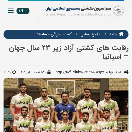
EN
خانه
اطلاع رسانی
كميته اجرائي مسابقات
رقابت های کشتی آزاد زیر 23 سال جهان
– اسپانیا
لینک کوتاه:
http://iwf.ir/lnks/67135/-.aspx
یکشنبه ۱ آبان ۱۴۰۱
21:36