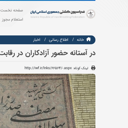
صفحه نخست
استعلام مجوز
خانه
اطلاع رسانی
اخبار
در آستانه حضور آزادکاران در رقا
لینک کوتاه:
http://iwf.ir/lnks/66564/-.aspx