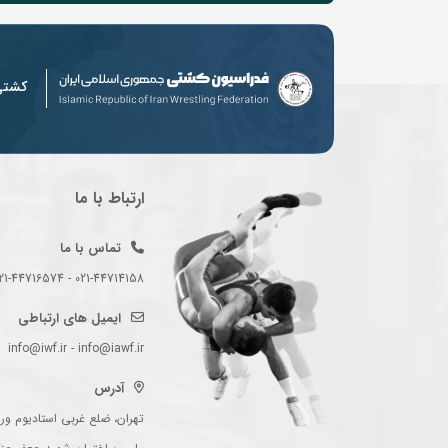
کشت
ارتباط با ما
تماس با ما
021-44714158 - 021-44716574 - 021-44714489
ایمیل های ارتباطی
info@iwf.ir - info@iawf.ir
آدرس
تهران، ضلع غربی استادیوم ورز