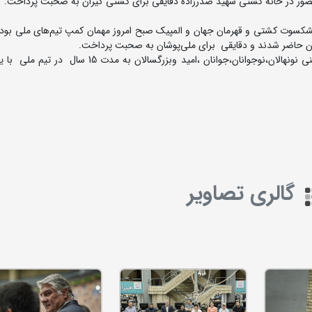
کسوت کشتی و قهرمان جهان و المپیک صبح امروز مهمان کمپ تیم‌های ملی بود
وشان حاضر شدند و دقایقی برای ملی‌پوشان به صحبت پرداخت.
علیرضا دبیر رئیس فدراسیون و علیرضا حیدری در رده‌های سنی نونهالان،نوجوانان،جوانان ،امید وبزرگسالان
گالری تصاویر