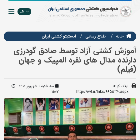
EN
خانه
اطلاع رسانی
انستيتو كشتي ايران
آموزش کشتی آزاد توسط صادق گودرزی
دارنده مدال های نقره المپیک و جهان
(فیلم)
لینک کوتاه:
سه شنبه ۱ شهریور ۱۴۰۱
11:07
http://iwf.ir/lnks/66553/-.aspx