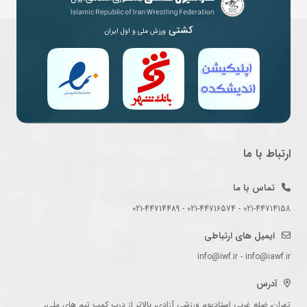
کشتی
ورزش ملی و اول ایران
ارتباط با ما
تماس با ما
021-44714158 - 021-44716574 - 021-44714489
ایمیل های ارتباطی
info@iwf.ir - info@iawf.ir
آدرس
تهران، ضلع غربی استادیوم ورزشی آزادی، بالاتر از درب کمپ تیم های ملی،