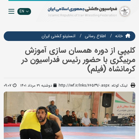
EN
خانه
اطلاع رسانی
انستيتو كشتي ايران
کلیپی از دوره همسان سازی آموزش
مربیگری با حضور رئیس فدراسیون در
کرمانشاه (فیلم)
لینک کوتاه:
http://iwf.ir/lnks/66539/-.aspx
دوشنبه ۳۱ مرداد ۱۴۰۱
09:07