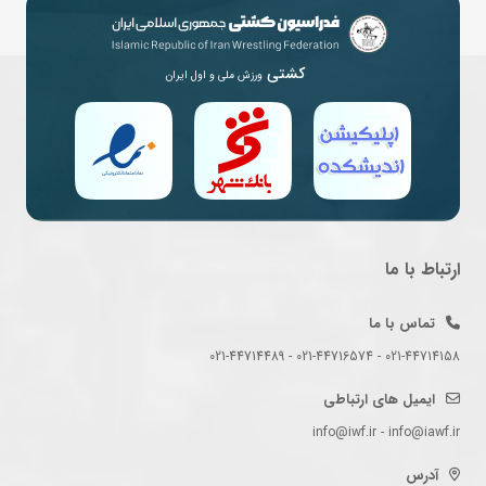
کشتی
ورزش ملی و اول ایران
ارتباط با ما
تماس با ما
021-44714158 - 021-44716574 - 021-44714489
ایمیل های ارتباطی
info@iwf.ir - info@iawf.ir
آدرس