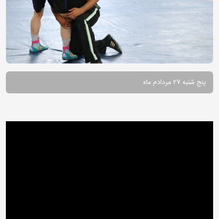
پنج شنبه 27 مردادم ماه