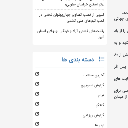
برتر استان خراسان جنوبی؛
ند.
کلیپی از نصب تصاویر جهان‌پهلوان تختی در
ی جهانی
کمپ تیم‌های ملی کشتی
ا از یاد
رقابت‌های کشتی آزاد و فرنگی نونهالان استان
البرز
ید و به
رئیس فدراسیون کشتی تصریح کرد: ما در رده ی نوجوانان به فکر کسب مدال نیستیم اما وقتی پیراهن مقدس تیم ملی را می پوشید نماینده بیش از 80
دسته بندی ها
 پس اگر
آخرین مطالب
قابت های
گزارش تصویری
ملی برای
فیلم
ز میدان
گفتگو
گزارش ورزشی
اردوها