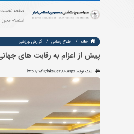
صفحه نخست
استعلام مجوز
خانه
اطلاع رسانی
گزارش ورزشی
پیش از اعزام به رقابت های جهانی 
لینک کوتاه:
http://iwf.ir/lnks/66198/-.aspx