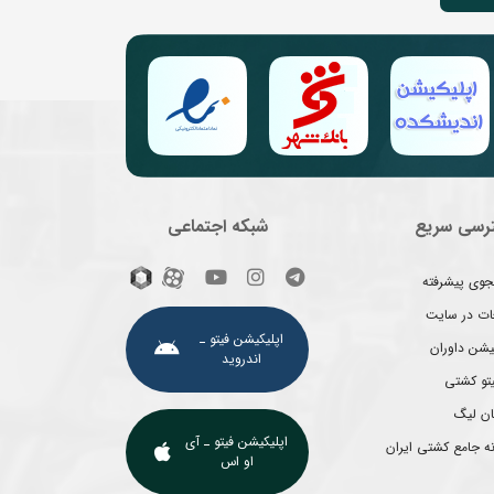
رسی سریع
شبکه اجتماعی
وی پیشرفته
غات در سایت
اپلیکیشن فیتو ـ
یشن داوران
اندروید
یتو کشتی
ان لیگ
اپلیکیشن فیتو ـ آی
ه جامع کشتی ایران
او اس