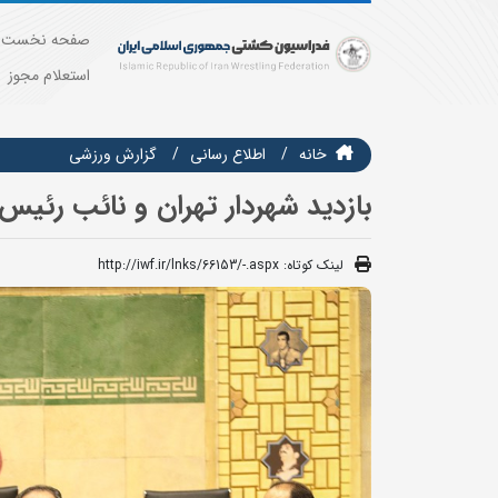
صفحه نخست
استعلام مجوز
خانه
اطلاع رسانی
گزارش ورزشی
بازدید شهردار تهران و نائب رئی
لینک کوتاه:
http://iwf.ir/lnks/66153/-.aspx