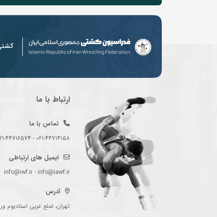
کشت
ارتباط با ما
تماس با ما
021-44714158 - 021-44716574 - 021-44714489
ایمیل های ارتباطی
info@iwf.ir - info@iawf.ir
آدرس
تهران، ضلع غربی استادیوم ورز