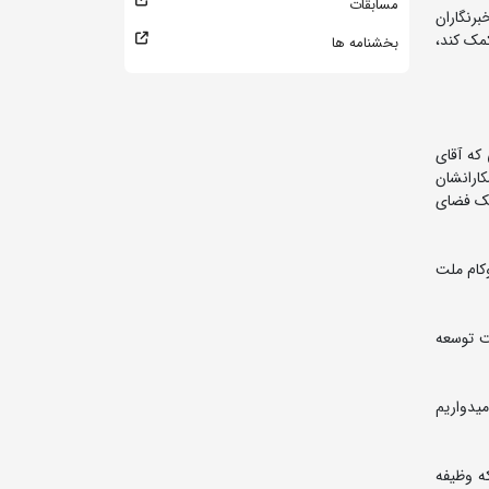
مسابقات
رنگاران
کمک کند،
بخشنامه ها
 که آقای
ارانشان
یک فضای
وکام ملت
ت توسعه
میدواریم
ه وظیفه