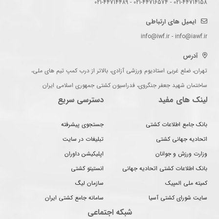
021-44714158 - 021-44716574 - 021-44714489
ایمیل های ارتباطی
info@iwf.ir - info@iawf.ir
آدرس
تهران، ضلع غربی استادیوم ورزشی آزادی، بالاتر از درب کمپ تیم های ملی،
ساختمان شهید جعفر جنگروی، فدراسیون کشتی جمهوری اسلامی ایران
لینک های مفید
دسترسی سریع
بانک جامع اطلاعات کشتی
جستجوی پیشرفته
اتحادیه جهانی کشتی
تبلیغات در سایت
وزارت ورزش و جوانان
اپلیکیشن داوران
بانک اطلاعات کشتی اتحادیه جهانی
انستیتو کشتی
کمیته ملی المپیک
سازمان لیگ
سایت شورای کشتی آسیا
سامانه جامع کشتی ایران
شبکه اجتماعی