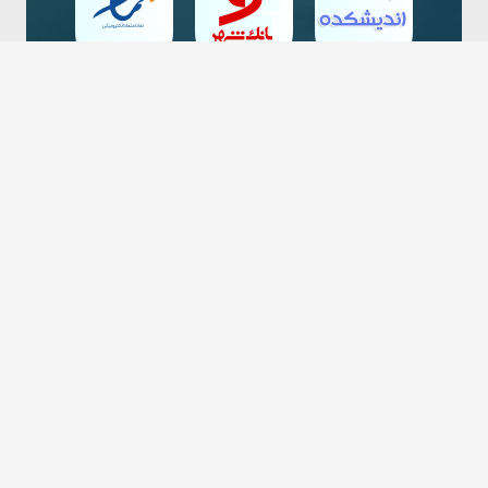
ارتباط با ما
تماس با ما
021-44714158 - 021-44716574 - 021-44714489
ایمیل های ارتباطی
info@iwf.ir - info@iawf.ir
آدرس
تهران، ضلع غربی استادیوم ورزشی آزادی، بالاتر از درب کمپ تیم های ملی،
ساختمان شهید جعفر جنگروی، فدراسیون کشتی جمهوری اسلامی ایران
لینک های مفید
دسترسی سریع
بانک جامع اطلاعات کشتی
جستجوی پیشرفته