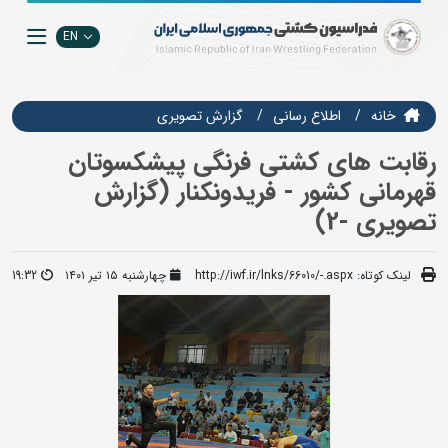
EN
خانه
اطلاع رسانی
گزارش تصويري
رقابت های کشتی فرنگی پیشکسوتان
قهرمانی کشور - فریدونکنار (گزارش
تصویری -2)
لینک کوتاه:
http://iwf.ir/lnks/66010/-.aspx
چهارشنبه ۱۵ تیر ۱۴۰۱
19:32