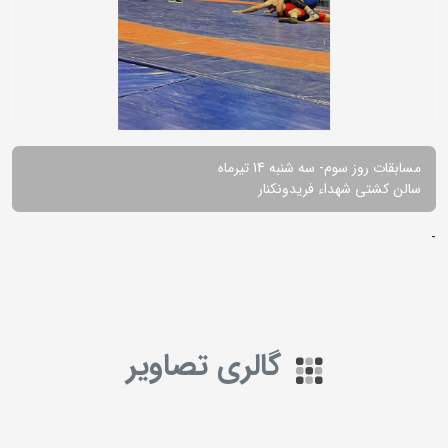
مسابقات روز سوم- سه شنبه 14 تیرماه
سالن کشتی شهداء فریدونکنار
-
گالری تصاویر