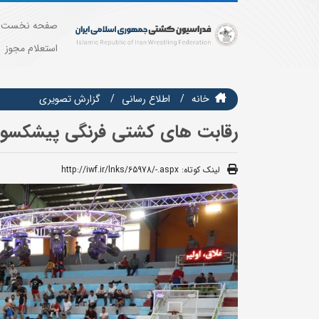
صفحه نخست
استعلام مجوز
خانه
اطلاع رسانی
گزارش تصويري
رقابت های کشتی فرنگی پیشکسوتان 
لینک کوتاه:
http://iwf.ir/lnks/65978/-.aspx