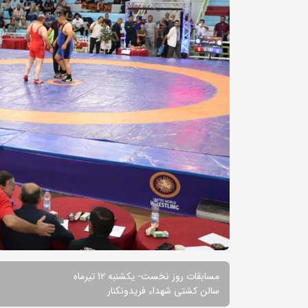
مسابقات روز نخست- یکشنبه 12 تیرماه
سالن کشتی شهداء فریدونکنار