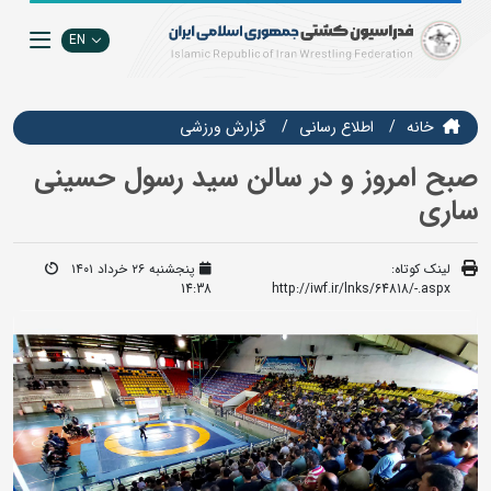
EN
خانه
اطلاع رسانی
گزارش ورزشی
صبح امروز و در سالن سید رسول حسینی
ساری
لینک کوتاه:
پنجشنبه ۲۶ خرداد ۱۴۰۱
14:38
http://iwf.ir/lnks/64818/-.aspx