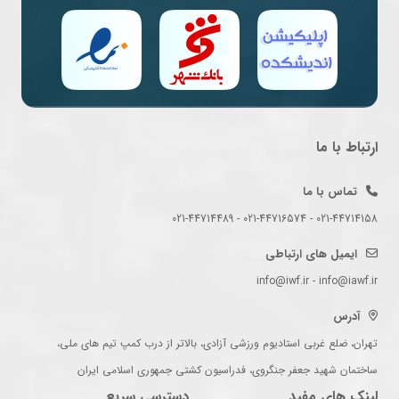
ارتباط با ما
تماس با ما
021-44714158 - 021-44716574 - 021-44714489
ایمیل های ارتباطی
info@iwf.ir - info@iawf.ir
آدرس
تهران، ضلع غربی استادیوم ورزشی آزادی، بالاتر از درب کمپ تیم های ملی،
ساختمان شهید جعفر جنگروی، فدراسیون کشتی جمهوری اسلامی ایران
لینک های مفید
دسترسی سریع