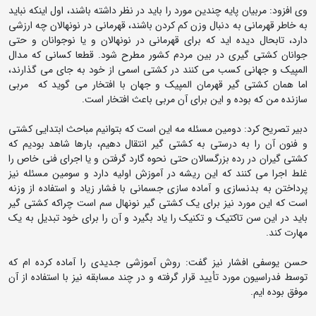
وی افزود: مربیان پایه چندین مورد را باید در نظر داشته باشند، اول اینکه نباید
به خاطر قهرمانی به دنبال وزن کم کردن باشند، قهرمانی در نونهالان چه ارزشی
دارد، تابحال دیده اید که برای قهرمانی در نونهالان و یا نوجوانان و حتی
جوانان کشتی گیری در بین مردم کشور مطرح شود. قطعا کسانی که مدال
المپیک و جهانی کسب می کنند در کشتی اسمی از خود به جای می گذارند،
اما همان کشتی گیر قهرمان المپیک و جهان با افتخار می گوید که مربی
سازنده من که بوده و این برای آن مربی باعث افتخار است.
دبیر تصریح کرد: دومین مسئله مه این است که بتوانیم مباحث ابتدایی کشتی
و فنون آن را به درستی به کشتی گیر انتقال دهیم، بارها شاهد بودیم که
کشتی گیران در رده بزرگسالان حتی نحوه گارد گرفتن و یا اجرای فنی خاص را
غلط اجرا می کنند که این ریشه در آموزش اولیه دارد و سومین مسئله نیز
پرداختن به بدنسازی و آماده سازی جسمانی با فشار زیاد و استفاده از وزنه
است که این مورد نیز برای یک کشتی گیر نونهال سم است چراکه کشتی گیر
باید در این سن تاکتیک و تکنیک را یاد بگیرد و آن را برای خود تبدیل به یک
مهارت کند.
حسن یوسفی افشار نیز گفت: روش آموزشی جدیدی را آماده کرده ام که
توسط فدراسیون مورد تأیید قرار گرفته و در چند مسابقه نیز با استفاده از آن
موفق بوده ایم.