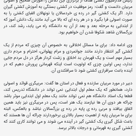
رئیس فدارسیون کشتی هدف از برگزاری این کلاس را آموزش صحیح و اصولی
مربیان دانست و گفت: رمز موفقیت در کشتی بستگی به آموزش کشتی گیران
دارد. اگر یک کشتی گیر در رده ی خردسالان یا نونهالان الفبای کشتی را به
صورت اصولی فرا بگیرد و در هر رده ای که بالا می آید مانند یک دانش آموز که
از ابتدایی به مرحله بعد و بعد از آن به دانشگاه راه می یابد، رشد کند، در
بزرگسالان شاهد شکوفا شدن آن خواهیم بود.
وی ادامه داد: برای ما مسائل اخلاقی به خصوص آن چیزی که مردم از یک
کشتی گیر انتظار دارند مانند جوانمردی و مرام پهلوانی، احترام و مردم داری
بسیار مهم است و یک قهرمان بد اخلاق و زشت کردار هرگز در دل مردم جایی
ندارد، پس اولین چزی که اولویت است اینکه قهرمانی پرورش دهیم که در
آینده باعث سرافرازی کشتی شود نا سرافکندی آن.
دبیر در مورد مربیان سازنده و فعال در استان ها گفت: مربیگری قوائد و اصولی
دارد، همانطور که یک معلم اول ابتدایی نمی تواند در دانشگاه تدریس کند،
قطعا یک استاد دانشگاه هم نمی تواند مانند یک معلم اول ابتدایی موثر باشد
چراکه هر دوی آن ها نیازمند یک هنر است، پس در مربیگری نیز باید همین
اتفاق بیافتد و مربی رده ی پایه در رده ی بزرگسالان نباشد و بالعکس، البته
برای ما مربیان پایه از اهمیت بسیار بالاتری برخوردارند چراکه آن ها هستند که
باعث شکل گیری یک کشتی گیر در آینده می شوند و می توانند کاری کنند که
کشتی گیری به قهرمانی و درجات بالاتر برسد.