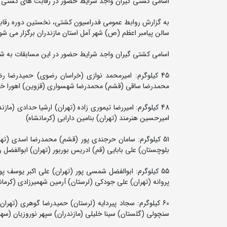
اسامی کشتی گیران واجد شرایط حضور در رقابت های کشتی آزا
سالن پیامبر اعظم (ص) شهر آمل استان مازندران برگزار می شو
اسامی کشتی گیران واجد شرایط حضور در این مسابقات به ش
45 کیلوگرم: امیرمحمد نوازی (خراسان رضوی) حمیدرضا 
محمدرضا ساقی (قشم) محمدرضا شهسواری (قزوین) اهورا خاط
48 کیلوگرم: امیررضا تیموری زاده (تهران) ارشیا حدادی 
امیرحسین هنرمند (تهران) بنامین دارابی (کرمانشاه)
51 کیلوگرم: سامان حرجندی پور (قشم) محمدرضا اسدی (تهر
بلوچستان) علی بابایی (قم) ادریس بوربور (تهران) ابوالفضل 
55 کیلوگرم: ابوالفضل شمسی پور (تهران) علی اکبر یوسف 
پروانه (تهران) علی جودکی (لرستان) آرمین شهمیرزادی (کرم
60 کیلوگرم: سجاد پیردایه (لرستان) حمیدرضا گوهری (تهران
سنچولی (گلستان) سینا خلیلی (مازندران) سپهر نوروزیان (سهمی