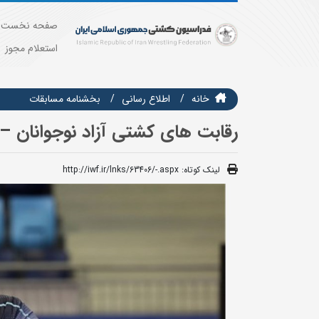
صفحه نخست
استعلام مجوز
خانه
اطلاع رسانی
بخشنامه مسابقات
رقابت های کشتی آزاد نوجوانان – 
لینک کوتاه:
http://iwf.ir/lnks/63406/-.aspx