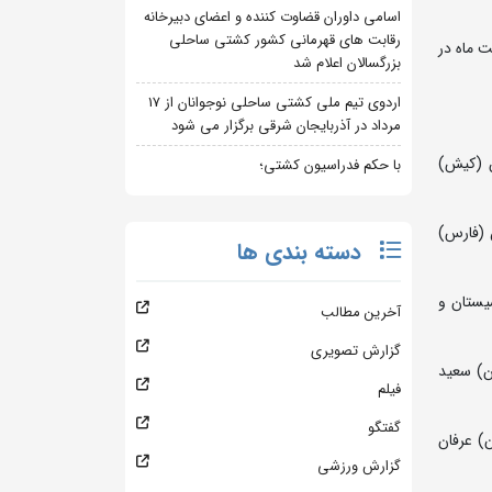
اسامی داوران قضاوت کننده و اعضای دبیرخانه
رقابت های قهرمانی کشور کشتی ساحلی
لی کشتی آزاد نوجوانان جام عبداله موحد روزهای 20 و 21 اردیبهشت ماه در
بزرگسالان اعلام شد
اردوی تیم ملی کشتی ساحلی نوجوانان از 17
مرداد در آذربایجان شرقی برگزار می شود
ن (کیش)
با حکم فدراسیون کشتی؛
 (فارس)
دسته بندی ها
یستان و
آخرین مطالب
گزارش تصویری
ن) سعید
فیلم
گفتگو
ن) عرفان
گزارش ورزشی