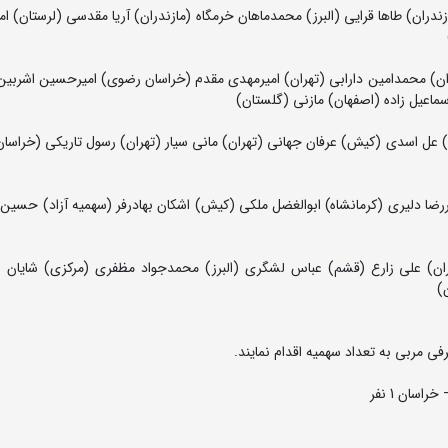
ازندران) طاها قرایی (البرز) محمدماهان خرمگاه (مازندران) آریا مقدسی (لرستان) 
ران) محمدامین دارابی (تهران) امیرمهدی مقدم (خراسان رضوی) امیرحسین اشربین 
ماعیل زاده (اصفهان) مازنی (گلستان)
ستان) عل اسدی (کیش) عرفان جهانی (تهران) مانی سیار (تهران) رسول تاریکی (خراس
امیررضا دلیری (کرمانشاه) ابوالغضل ملکی (کیش) اشکان بهادرفر (سهمیه آزاد) حس
زندران) علی زارع (قشم) عباس لشگری (البرز) محمدجواد مظفری (مرکزی) شایان 
)
 مربی به تعداد سهمیه اقدام نمایند.