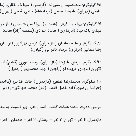
65 کیلوگرم: محمدمهدی ممیوند (لرستان) سینا ذوالفقاری (م
غلامی (تهران) علیرضا عجمی (کرمانشاه) حامی شامی (تهران)
71 کیلوگرم: یونس شفیعی (همدان) ابوالفضل حسینی (مازند
مهدی پاک نهاد (مازندران) سجاد جوادی (سهمیه آزاد) سجاد اس
80 کیلوگرم: رضا سلیمانیان (مازندران) هومن بهزادپور (لر
رضا همایی (مرکزی) فرهاد کامرانی (گیلان)
92 کیلوگرم: عرفان علیزاده (مازندران) توحید نوری (قشم) 
(تهران) مهدی غریب لو (زنجان) نوید محمدپور (اردبیل)
110 کیلوگرم: محمدرضا لطفی (مازندران) طاها فدایی (ما
(خراسان رضوی) ابوالفضل قدمی (قم) محمد جهانگیری (تهران
مربیان دعوت شده: هیئت کشتی استان های زیر نسبت به معرفی
مازندران 4 نفر – تهران 3 نفر – لرستان 3 نفر – همدان 1 نفر – خراسان 1 نفر