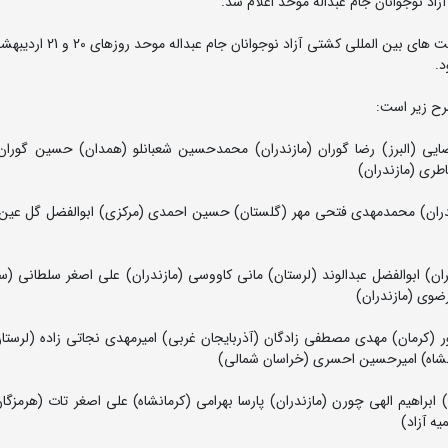
د نوجوانان جام عبداله موحد اعلام شد.
به گزارش روابط عمومی فدراسیون کشتی، نخستین دوره رقابت های بین المل
د.
رح زیر است:
رضایی (البرز) رضا گوران (مازندران) محمدحسین شعبانلو (همدان) حسین گورا
ری (مازندران)
(مازندران) محمدمهدی فتحی مهر (گلستان) حسین احمدی (مرکزی) ابوالفضل گل عین
ان) ابوالفضل عبدالوند (لرستان) مانی کاووسی (مازندران) علی اصغر سلطانی (س
رضوی (مازندران)
پور (کرمان) مهدی مصطفی زادگان (آذربایجان غربی) امیرمهدی نجاتی زاده (لرستا
انشاه) امیرحسین احسری (خراسان شمالی)
) ابراهیم الهی چورن (مازندران) پارسا بهرامی (کرمانشاه) علی اصغر تات (هرمزگا
ه آزاد)