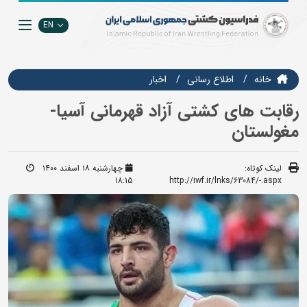
EN
خانه
اطلاع رسانی
اخبار
رقابت های کشتی آزاد قهرمانی آسیا-
مغولستان
لینک کوتاه:
چهارشنبه ۱۸ اسفند ۱۴۰۰
18:15
http://iwf.ir/lnks/63084/-.aspx