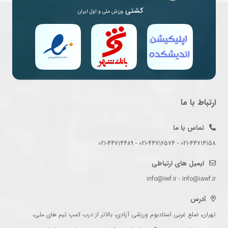
کشتی
ورزش ملی و اول ایران
ارتباط با ما
تماس با ما
021-44714158 - 021-44716574 - 021-44714489
ایمیل های ارتباطی
info@iwf.ir - info@iawf.ir
آدرس
تهران، ضلع غربی استادیوم ورزشی آزادی، بالاتر از درب کمپ تیم های ملی،