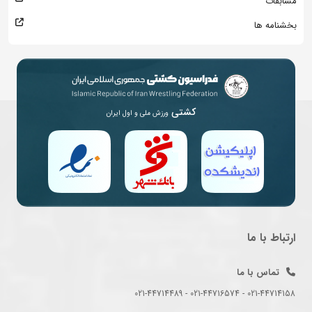
مسابقات
بخشنامه ها
کشتی
ورزش ملی و اول ایران
ارتباط با ما
تماس با ما
021-44714158 - 021-44716574 - 021-44714489