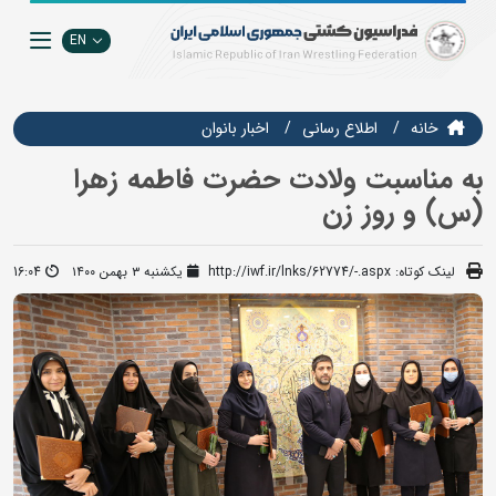
EN
خانه
اطلاع رسانی
اخبار بانوان
به مناسبت ولادت حضرت فاطمه زهرا
(س) و روز زن
لینک کوتاه:
http://iwf.ir/lnks/62774/-.aspx
یکشنبه ۳ بهمن ۱۴۰۰
16:04