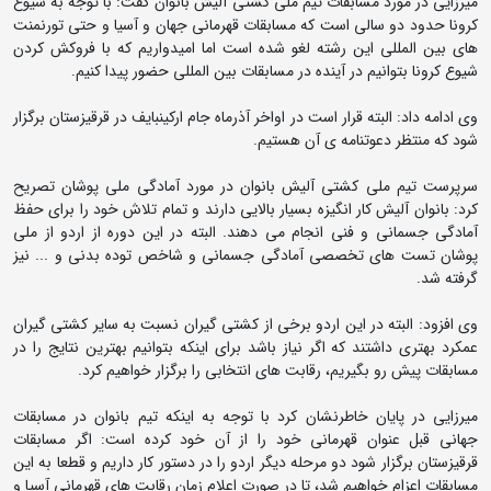
میرزایی در مورد مسابقات تیم ملی کشتی آلیش بانوان گفت: با توجه به شیوع
کرونا حدود دو سالی است که مسابقات قهرمانی جهان و آسیا و حتی تورنمنت
های بین المللی این رشته لغو شده است اما امیدواریم که با فروکش کردن
شیوع کرونا بتوانیم در آینده در مسابقات بین المللی حضور پیدا کنیم.
وی ادامه داد: البته قرار است در اواخر آذرماه جام ارکینبایف در قرقیزستان برگزار
شود که منتظر دعوتنامه ی آن هستیم.
سرپرست تیم ملی کشتی آلیش بانوان در مورد آمادگی ملی پوشان تصریح
کرد: بانوان آلیش کار انگیزه بسیار بالایی دارند و تمام تلاش خود را برای حفظ
آمادگی جسمانی و فنی انجام می دهند. البته در این دوره از اردو از ملی
پوشان تست های تخصصی آمادگی جسمانی و شاخص توده بدنی و ... نیز
گرفته شد.
وی افزود: البته در این اردو برخی از کشتی گیران نسبت به سایر کشتی گیران
عمکرد بهتری داشتند که اگر نیاز باشد برای اینکه بتوانیم بهترین نتایج را در
مسابقات پیش رو بگیریم، رقابت های انتخابی را برگزار خواهیم کرد.
میرزایی در پایان خاطرنشان کرد با توجه به اینکه تیم بانوان در مسابقات
جهانی قبل عنوان قهرمانی خود را از آن خود کرده است: اگر مسابقات
قرقیزستان برگزار شود دو مرحله دیگر اردو را در دستور کار داریم و قطعا به این
مسابقات اعزام خواهیم شد، تا در صورت اعلام زمان رقابت های قهرمانی آسیا و