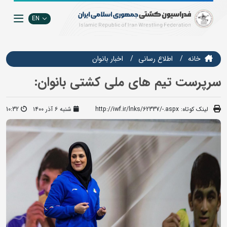
EN
خانه
اطلاع رسانی
اخبار بانوان
سرپرست تیم های ملی کشتی بانوان:
لینک کوتاه:
http://iwf.ir/lnks/62337/-.aspx
شنبه ۶ آذر ۱۴۰۰
10:32