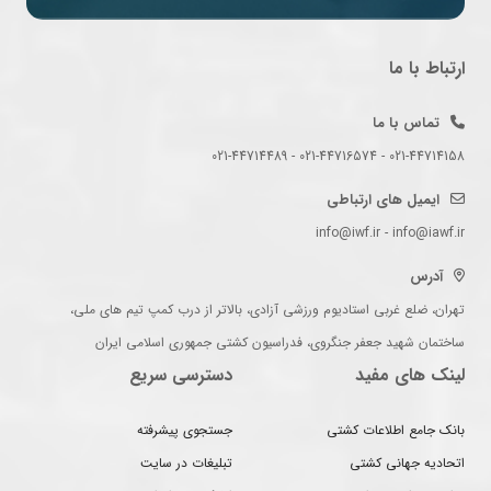
ارتباط با ما
تماس با ما
021-44714158 - 021-44716574 - 021-44714489
ایمیل های ارتباطی
info@iwf.ir - info@iawf.ir
آدرس
تهران، ضلع غربی استادیوم ورزشی آزادی، بالاتر از درب کمپ تیم های ملی،
ساختمان شهید جعفر جنگروی، فدراسیون کشتی جمهوری اسلامی ایران
لینک های مفید
دسترسی سریع
بانک جامع اطلاعات کشتی
جستجوی پیشرفته
اتحادیه جهانی کشتی
تبلیغات در سایت