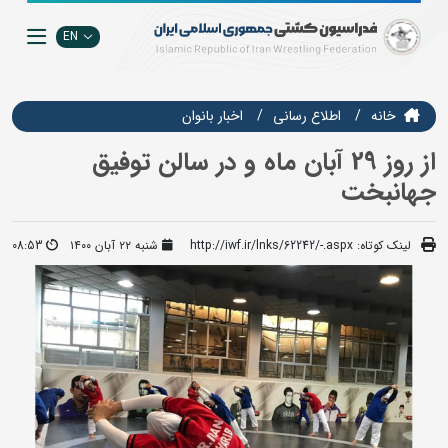
EN
خانه
اطلاع رسانی
اخبار بانوان
از روز 29 آبان ماه و در سالن توفیق
جهانبخت
لینک کوتاه:
http://iwf.ir/lnks/62242/-.aspx
شنبه ۲۲ آبان ۱۴۰۰
08:53