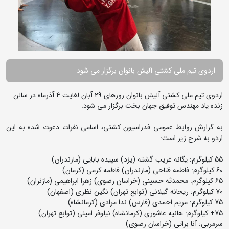
اردوی تیم ملی کشتی آلیش بانوان برگزار می شود
اردوی تیم ملی کشتی آلیش بانوان روزهای 29 آبان لغایت 4 آذرماه در سالن
زنده یاد مهندس توفیق جهان بخت برگزار می شود.
به گزارش روابط عمومی فدراسیون کشتی، اسامی نفرات دعوت شده به این
اردو به شرح زیر است:
55 کیلوگرم: یگانه غریب گشته (یزد) سپیده بابایی (مازندران)
60 کیلوگرم: فاطمه فتاحی (مازندران) فاطمه کرمی (کرمان)
65 کیلوگرم: محمدثه حسینی (خراسان رضوی) زهرا ابراهیمی (مازنران)
70 کیلوگرم: ریحانه گیلانی (توابع تهران) نگین نظری (اصفهان)
75 کیلوگرم: مریم احمدی (فارس) ندا مرادی (کرمانشاه)
75+ کیلوگرم: هانیه عاشوری (کرمانشاه) نیلوفر امینی (توابع تهران)
سرمربی: آنا براتی (خراسان رضوی)