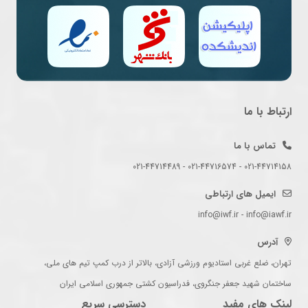
ارتباط با ما
تماس با ما
021-44714158 - 021-44716574 - 021-44714489
ایمیل های ارتباطی
info@iwf.ir - info@iawf.ir
آدرس
تهران، ضلع غربی استادیوم ورزشی آزادی، بالاتر از درب کمپ تیم های ملی،
ساختمان شهید جعفر جنگروی، فدراسیون کشتی جمهوری اسلامی ایران
لینک های مفید
دسترسی سریع