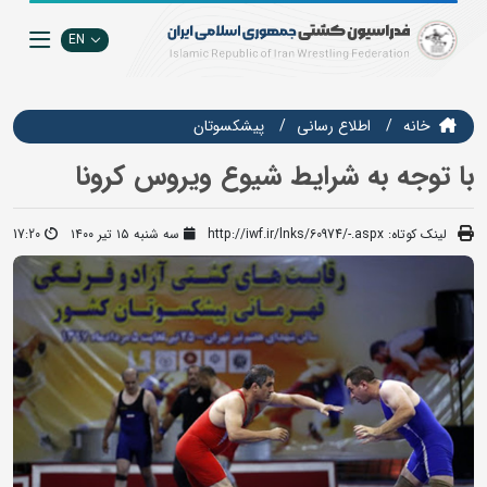
EN
خانه
اطلاع رسانی
پیشکسوتان
با توجه به شرایط شیوع ویروس کرونا
لینک کوتاه:
http://iwf.ir/lnks/60974/-.aspx
سه شنبه ۱۵ تیر ۱۴۰۰
17:20