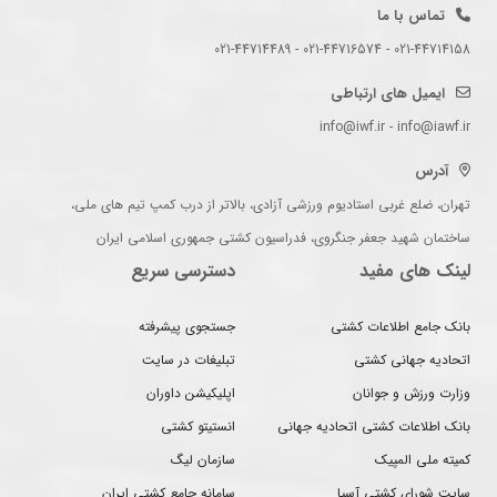
تماس با ما
021-44714158 - 021-44716574 - 021-44714489
ایمیل های ارتباطی
info@iwf.ir - info@iawf.ir
آدرس
تهران، ضلع غربی استادیوم ورزشی آزادی، بالاتر از درب کمپ تیم های ملی،
ساختمان شهید جعفر جنگروی، فدراسیون کشتی جمهوری اسلامی ایران
لینک های مفید
دسترسی سریع
بانک جامع اطلاعات کشتی
جستجوی پیشرفته
اتحادیه جهانی کشتی
تبلیغات در سایت
وزارت ورزش و جوانان
اپلیکیشن داوران
بانک اطلاعات کشتی اتحادیه جهانی
انستیتو کشتی
کمیته ملی المپیک
سازمان لیگ
سایت شورای کشتی آسیا
سامانه جامع کشتی ایران