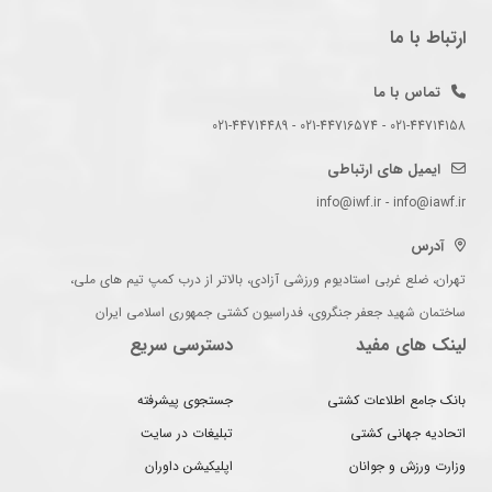
ارتباط با ما
تماس با ما
021-44714158 - 021-44716574 - 021-44714489
ایمیل های ارتباطی
info@iwf.ir - info@iawf.ir
آدرس
تهران، ضلع غربی استادیوم ورزشی آزادی، بالاتر از درب کمپ تیم های ملی،
ساختمان شهید جعفر جنگروی، فدراسیون کشتی جمهوری اسلامی ایران
لینک های مفید
دسترسی سریع
بانک جامع اطلاعات کشتی
جستجوی پیشرفته
اتحادیه جهانی کشتی
تبلیغات در سایت
وزارت ورزش و جوانان
اپلیکیشن داوران