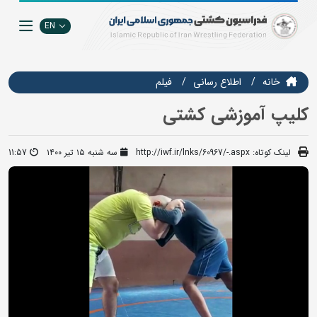
EN
خانه
اطلاع رسانی
فيلم
کلیپ آموزشی کشتی
لینک کوتاه:
http://iwf.ir/lnks/60967/-.aspx
سه شنبه ۱۵ تیر ۱۴۰۰
11:57