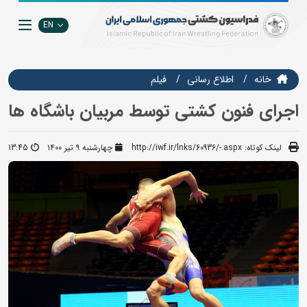
EN
خانه
اطلاع رسانی
فيلم
اجرای فنون کشتی توسط مربیان باشگاه ها
لینک کوتاه:
http://iwf.ir/lnks/60936/-.aspx
چهارشنبه ۹ تیر ۱۴۰۰
13:45