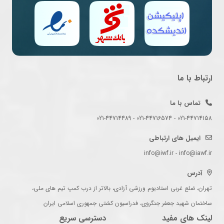
ارتباط با ما
تماس با ما
021-44714158 - 021-44716574 - 021-44714489
ایمیل های ارتباطی
info@iwf.ir - info@iawf.ir
آدرس
تهران، ضلع غربی استادیوم ورزشی آزادی، بالاتر از درب کمپ تیم های ملی،
ساختمان شهید جعفر جنگروی، فدراسیون کشتی جمهوری اسلامی ایران
لینک های مفید
دسترسی سریع