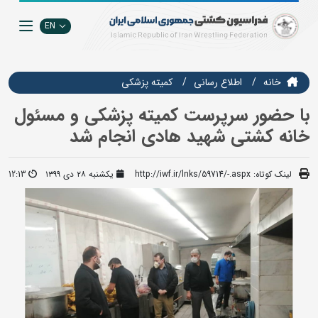
EN
خانه
اطلاع رسانی
کمیته پزشکی
با حضور سرپرست کمیته پزشکی و مسئول
خانه کشتی شهید هادی انجام شد
لینک کوتاه:
http://iwf.ir/lnks/59714/-.aspx
یکشنبه ۲۸ دی ۱۳۹۹
12:13