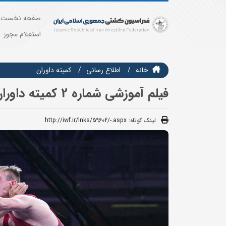
صفحه نخست
استعلام مجوز
خانه
اطلاع رسانی
کمیته داوران
فیلم آموزشی شماره 2 کمیته داوران
لینک کوتاه:
http://iwf.ir/lnks/59602/-.aspx