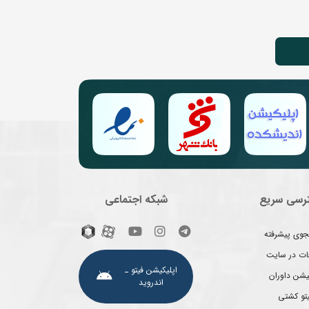
رسی سریع
شبکه اجتماعی
وی پیشرفته
غات در سایت
اپلیکیشن فیتو ـ
یشن داوران
اندروید
یتو کشتی