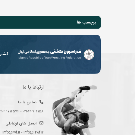
برچسب ها :
کشت
ارتباط با ما
تماس با ما
021-44714158 - 021-44716574 - 021-44714489
ایمیل های ارتباطی
info@iwf.ir - info@iawf.ir